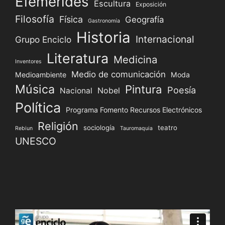
Efemérides
Escultura
Exposición
Filosofía
Física
Geografía
Gastronomía
Historia
Internacional
Grupo Enciclo
Literatura
Medicina
Inventores
Medio de comunicación
Medioambiente
Moda
Música
Pintura
Poesía
Nacional
Nobel
Política
Programa Fomento Recursos Electrónicos
Religión
sociología
teatro
Rebiun
Tauromaquia
UNESCO