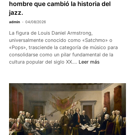
hombre que cambió la historia del
jazz.
admin
04/08/2026
La figura de Louis Daniel Armstrong,
universalmente conocido como «Satchmo» o
«Pops», trasciende la categoría de músico para
consolidarse como un pilar fundamental de la
125
cultura popular del siglo XX.…
Leer más
años
de
Louis
Armstrong:
el
hombre
que
cambió
la
historia