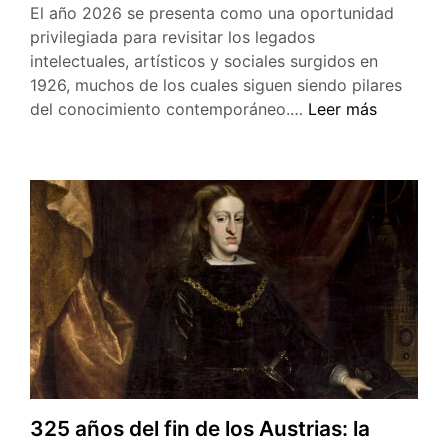
El año 2026 se presenta como una oportunidad
privilegiada para revisitar los legados
intelectuales, artísticos y sociales surgidos en
1926, muchos de los cuales siguen siendo pilares
Efemérides
del conocimiento contemporáneo.…
Leer más
destacadas
del
2026
325 años del fin de los Austrias: la