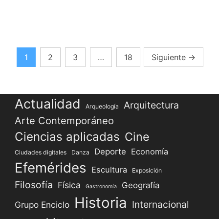
19:
Cinco
años
que
transformaron
Paginación
1
2
3
…
18
Siguiente
→
al
de
mundo
entradas
Actualidad
Arquitectura
Arqueología
Arte Contemporáneo
Ciencias aplicadas
Cine
Deporte
Economía
Ciudades digitales
Danza
Efemérides
Escultura
Exposición
Filosofía
Física
Geografía
Gastronomía
Historia
Internacional
Grupo Enciclo