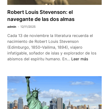
y
el
Robert Louis Stevenson: el
legado
navegante de las dos almas
de
admin
12/11/2025
un
imperio
Cada 13 de noviembre la literatura recuerda el
en
nacimiento de Robert Louis Stevenson
declive
(Edimburgo, 1850–Vailima, 1894), viajero
infatigable, soñador de islas y explorador de los
Robert Louis
abismos del espíritu humano. En…
Leer más
Stevenson:
el
navegante de
las
dos
almas