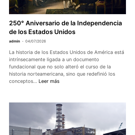
del
jazz.
250° Aniversario de la Independencia
de los Estados Unidos
admin
04/07/2026
La historia de los Estados Unidos de América está
intrínsecamente ligada a un documento
fundacional que no solo alteró el curso de la
historia norteamericana, sino que redefinió los
250°
conceptos…
Leer más
Aniversario
de
la
Independencia
de
los
Estados