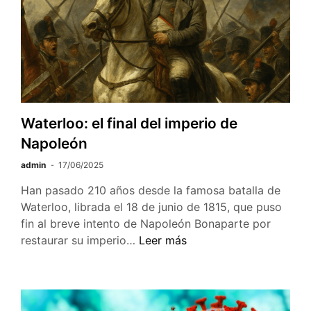
de
un
símbolo
transatlántico
Waterloo: el final del imperio de
Napoleón
admin
17/06/2025
Han pasado 210 años desde la famosa batalla de
Waterloo, librada el 18 de junio de 1815, que puso
fin al breve intento de Napoleón Bonaparte por
Waterloo:
restaurar su imperio…
Leer más
el
final
del
imperio