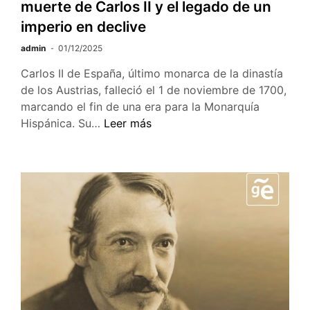
muerte de Carlos II y el legado de un
imperio en declive
admin
01/12/2025
Carlos II de España, último monarca de la dinastía
de los Austrias, falleció el 1 de noviembre de 1700,
marcando el fin de una era para la Monarquía
325
Hispánica. Su…
Leer más
años
del
fin
de
los
Austrias:
la
muerte
de
Carlos
II