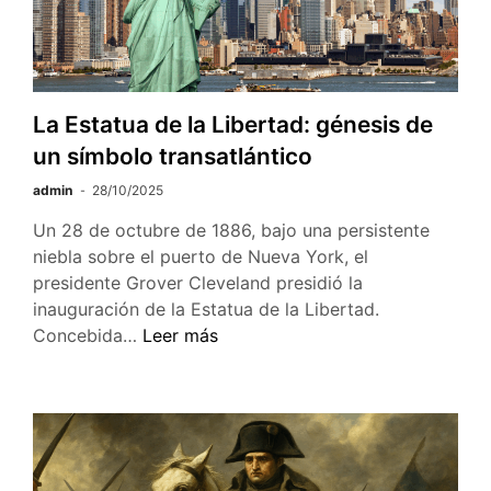
La Estatua de la Libertad: génesis de
un símbolo transatlántico
admin
28/10/2025
Un 28 de octubre de 1886, bajo una persistente
niebla sobre el puerto de Nueva York, el
presidente Grover Cleveland presidió la
inauguración de la Estatua de la Libertad.
La
Concebida…
Leer más
Estatua
de
la
Libertad:
génesis