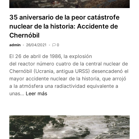
35 aniversario de la peor catástrofe
nuclear de la historia: Accidente de
Chernóbil
admin
26/04/2021
0
El 26 de abril de 1986, la explosión
del reactor número cuatro de la central nuclear de
Chernóbil (Ucrania, antigua URSS) desencadenó el
mayor accidente nuclear de la historia, que arrojó
a la atmósfera una radiactividad equivalente a
35
unas…
Leer más
aniversario
de
la
peor
catástrofe
nuclear