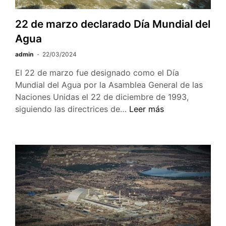
22 de marzo declarado Día Mundial del
Agua
admin
22/03/2024
El 22 de marzo fue designado como el Día
Mundial del Agua por la Asamblea General de las
Naciones Unidas el 22 de diciembre de 1993,
22
siguiendo las directrices de…
Leer más
de
marzo
declarado
Día
Mundial
del
Agua