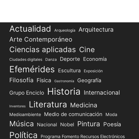
Actualidad
Arquitectura
Arqueología
Arte Contemporáneo
Ciencias aplicadas
Cine
Deporte
Economía
Ciudades digitales
Danza
Efemérides
Escultura
Exposición
Filosofía
Física
Geografía
Gastronomía
Historia
Internacional
Grupo Enciclo
Literatura
Medicina
Inventores
Medio de comunicación
Medioambiente
Moda
Música
Pintura
Poesía
Nacional
Nobel
Política
Programa Fomento Recursos Electrónicos