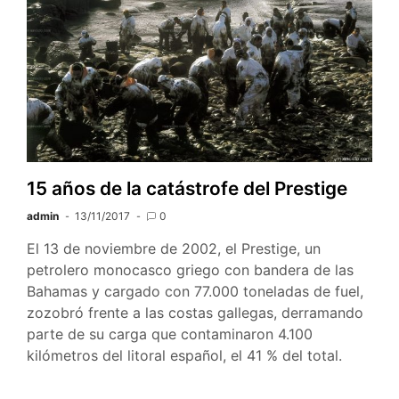
de
la
historia:
Accidente
de
Chernóbil
15 años de la catástrofe del Prestige
admin
13/11/2017
0
El 13 de noviembre de 2002, el Prestige, un
petrolero monocasco griego con bandera de las
Bahamas y cargado con 77.000 toneladas de fuel,
zozobró frente a las costas gallegas, derramando
parte de su carga que contaminaron 4.100
kilómetros del litoral español, el 41 % del total.