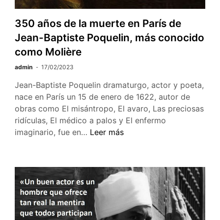
350 años de la muerte en París de
Jean-Baptiste Poquelin, más conocido
como Molière
admin
17/02/2023
Jean-Baptiste Poquelin dramaturgo, actor y poeta,
nace en París un 15 de enero de 1622, autor de
obras como El misántropo, El avaro, Las preciosas
ridículas, El médico a palos y El enfermo
350
imaginario, fue en…
Leer más
años de
la muerte en
París
de
Jean-
Baptiste
Poquelin,