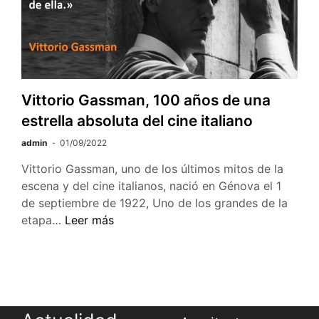
más
conocido
como Molière
Vittorio Gassman, 100 años de una
estrella absoluta del cine italiano
admin
01/09/2022
Vittorio Gassman, uno de los últimos mitos de la
escena y del cine italianos, nació en Génova el 1
de septiembre de 1922, Uno de los grandes de la
Vittorio
etapa…
Leer más
Gassman, 100
años de
una
estrella
absoluta