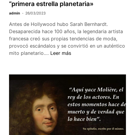
“primera estrella planetaria»
admin
26/03/2023
Antes de Hollywood hubo Sarah Bernhardt.
Desaparecida hace 100 años, la legendaria artista
francesa creó sus propias tendencias de moda,
provocó escándalos y se convirtió en un auténtico
100
mito planetario.…
Leer más
años
de
Sarah
Bernhardt,
la
“primera
estrella
planetaria»