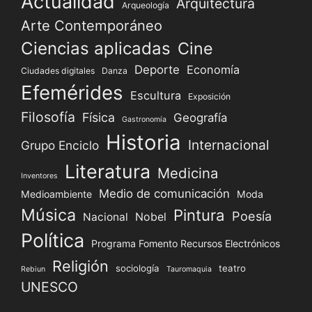
Actualidad
Arquitectura
del
Arqueología
cine
Arte Contemporáneo
italiano
Ciencias aplicadas
Cine
Deporte
Economía
Ciudades digitales
Danza
Efemérides
Escultura
Exposición
Filosofía
Física
Geografía
Gastronomía
Historia
Internacional
Grupo Enciclo
Literatura
Medicina
Inventores
Medio de comunicación
Medioambiente
Moda
Música
Pintura
Poesía
Nacional
Nobel
Política
Programa Fomento Recursos Electrónicos
Religión
sociología
teatro
Rebiun
Tauromaquia
UNESCO