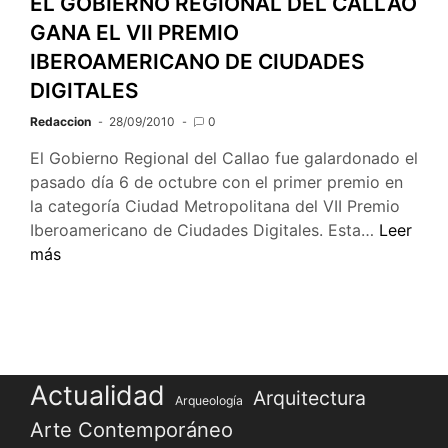
EL GOBIERNO REGIONAL DEL CALLAO
2010
GANA EL VII PREMIO
IBEROAMERICANO DE CIUDADES
DIGITALES
Redaccion
28/09/2010
0
El Gobierno Regional del Callao fue galardonado el
pasado día 6 de octubre con el primer premio en
la categoría Ciudad Metropolitana del VII Premio
EL
Iberoamericano de Ciudades Digitales. Esta…
Leer
GOBIER
más
REGIONA
DEL
CALLAO
GANA
EL
Actualidad
Arquitectura
VII
Arqueología
PREMIO
Arte Contemporáneo
IBEROA