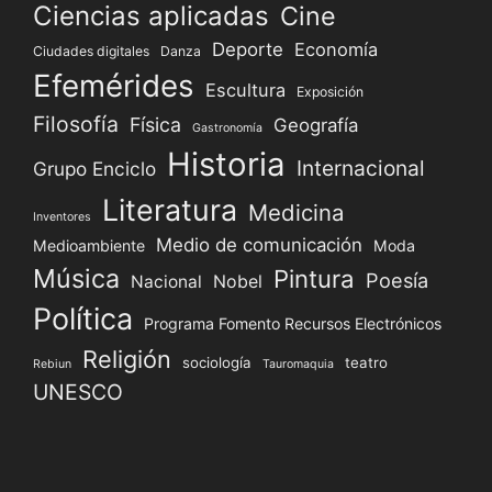
Ciencias aplicadas
Cine
DE
Deporte
Economía
CIUDAD
Ciudades digitales
Danza
DIGITAL
Efemérides
Escultura
Exposición
Filosofía
Física
Geografía
Gastronomía
Historia
Internacional
Grupo Enciclo
Literatura
Medicina
Inventores
Medio de comunicación
Medioambiente
Moda
Música
Pintura
Poesía
Nacional
Nobel
Política
Programa Fomento Recursos Electrónicos
Religión
sociología
teatro
Rebiun
Tauromaquia
UNESCO