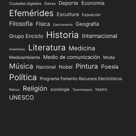
Deporte
Economía
Ciudades digitales
Danza
Efemérides
Escultura
Exposición
Filosofía
Física
Geografía
Gastronomía
Historia
Internacional
Grupo Enciclo
Literatura
Medicina
Inventores
Medio de comunicación
Medioambiente
Moda
Música
Pintura
Poesía
Nacional
Nobel
Política
Programa Fomento Recursos Electrónicos
Religión
sociología
teatro
Rebiun
Tauromaquia
UNESCO