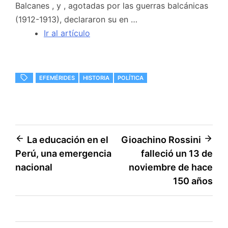
Balcanes , y , agotadas por las guerras balcánicas
(1912-1913), declararon su en …
Ir al artículo
EFEMÉRIDES
HISTORIA
POLÍTICA
Navegación
La educación en el
Gioachino Rossini
Perú, una emergencia
falleció un 13 de
de
nacional
noviembre de hace
entradas
150 años