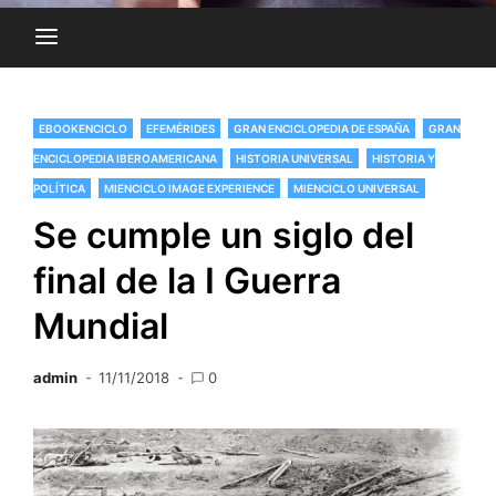
EBOOKENCICLO
EFEMÉRIDES
GRAN ENCICLOPEDIA DE ESPAÑA
GRAN
ENCICLOPEDIA IBEROAMERICANA
HISTORIA UNIVERSAL
HISTORIA Y
POLÍTICA
MIENCICLO IMAGE EXPERIENCE
MIENCICLO UNIVERSAL
Se cumple un siglo del
final de la I Guerra
Mundial
admin
11/11/2018
0