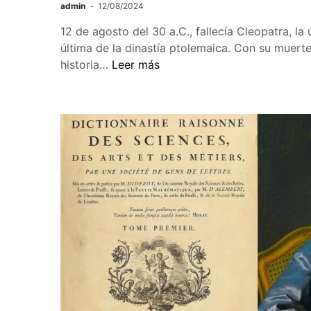
admin
12/08/2024
12 de agosto del 30 a.C., fallecía Cleopatra, la 
última de la dinastía ptolemaica. Con su muerte
Cleopatra,
historia…
Leer más
la
última
reina
del
antiguo
Egipto