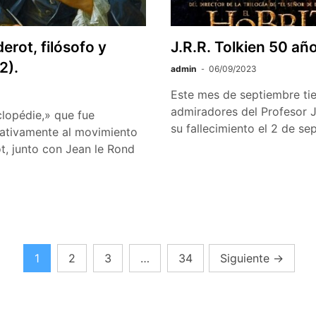
erot, filósofo y
J.R.R. Tolkien 50 a
2).
admin
06/09/2023
Este mes de septiembre tie
admiradores del Profesor J.
clopédie,» que fue
su fallecimiento el 2 de s
icativamente al movimiento
ot, junto con Jean le Rond
1
2
3
…
34
Siguiente
→