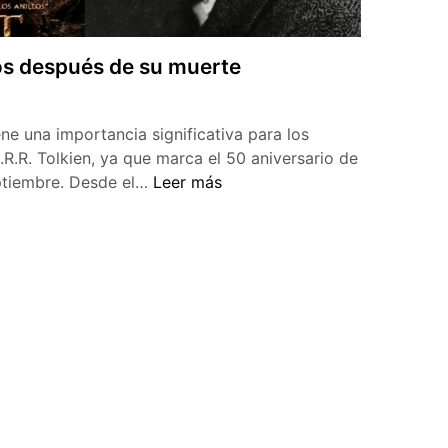
ños después de su muerte
ne una importancia significativa para los
R.R. Tolkien, ya que marca el 50 aniversario de
J.R.R.
eptiembre. Desde el…
Leer más
Tolkien
50
años
después
de
su
muerte