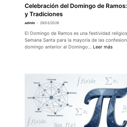
Celebración del Domingo de Ramos: S
y Tradiciones
admin
29/03/2026
El Domingo de Ramos es una festividad religios
Semana Santa para la mayoría de las confesione
Celebración
domingo anterior al Domingo…
Leer más
del
Domingo
de
Ramos:
Significado,
Historia
y
Tradiciones