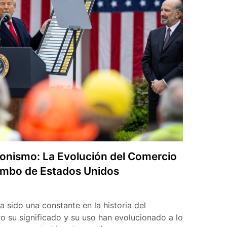
la
Lengua
Española,
celebrado
en
Arequipa,
rinde
homenaje
al
escritor
Mario
Vargas
Llosa.
ionismo: La Evolución del Comercio
umbo de Estados Unidos
 sido una constante en la historia del
ro su significado y su uso han evolucionado a lo