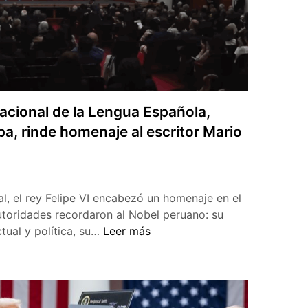
acional de la Lengua Española,
a, rinde homenaje al escritor Mario
l, el rey Felipe VI encabezó un homenaje en el
utoridades recordaron al Nobel peruano: su
El
tual y política, su…
Leer más
X
Congreso
Internacional
de