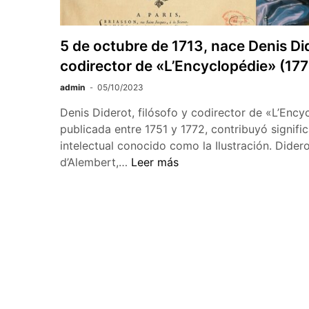
5 de octubre de 1713, nace Denis Did
codirector de «L’Encyclopédie» (177
admin
05/10/2023
Denis Diderot, filósofo y codirector de «L’Ency
publicada entre 1751 y 1772, contribuyó signif
intelectual conocido como la Ilustración. Dider
5
d’Alembert,…
Leer más
de
octubre
de
1713,
nace
Paginación
Denis
de
Diderot,
filósofo
entradas