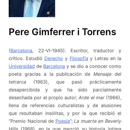
Pere Gimferrer i Torrens
(
Barcelona
, 22-VI-1945). Escritor, traductor y
crítico. Estudió
Derecho
y
Filosofía
y Letras en la
Universidad
de
Barcelona
y se dio a conocer como
poeta gracias a la publicación de
Mensaje del
tetrarca
(1963), que pasó prácticamente
desapercibida y que ha sido parcialmente
desechada por el propio autor;
Arde el mar
(1966),
llena de referencias culturalistas y de alusiones
que resultaban insólitas, y por la que recibió el
“Premio Nacional de
Poesía
”;
La muerte en Beverly
Hills
(1968), en la que mezcló su historia íntima