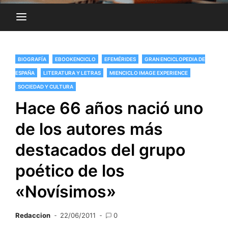
BIOGRAFÍA
EBOOKENCICLO
EFEMÉRIDES
GRAN ENCICLOPEDIA DE
ESPAÑA
LITERATURA Y LETRAS
MIENCICLO IMAGE EXPERIENCE
SOCIEDAD Y CULTURA
Hace 66 años nació uno
de los autores más
destacados del grupo
poético de los
«Novísimos»
Redaccion
22/06/2011
0