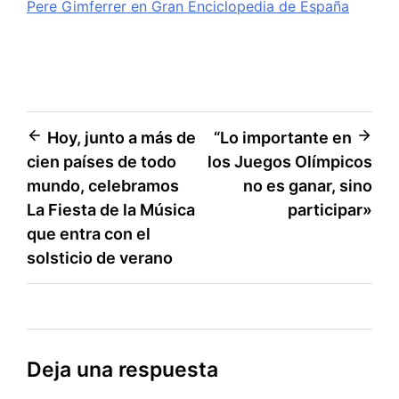
Pere Gimferrer en Gran Enciclopedia de España
Navegación
Hoy, junto a más de
“Lo importante en
cien países de todo
los Juegos Olímpicos
de
mundo, celebramos
no es ganar, sino
entradas
La Fiesta de la Música
participar»
que entra con el
solsticio de verano
Deja una respuesta