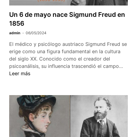
Un 6 de mayo nace Sigmund Freud en
1856
admin
06/05/2024
El médico y psicólogo austriaco Sigmund Freud se
erige como una figura fundamental en la cultura
del siglo XX. Conocido como el creador del
Un
psicoanálisis, su influencia trascendió el campo…
6
Leer más
de
mayo
nace
Sigm
Freud
en
1856