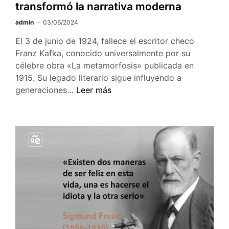
transformó la narrativa moderna
admin
03/06/2024
El 3 de junio de 1924, fallece el escritor checo
Franz Kafka, conocido universalmente por su
célebre obra «La metamorfosis» publicada en
1915. Su legado literario sigue influyendo a
Franz
generaciones…
Leer más
Kafka:
El
visionario
literario
que
transformó
la
narrativa
moderna