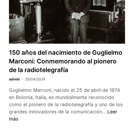
pintor
Édouard
Manet
150 años del nacimiento de Guglielmo
Marconi: Conmemorando al pionero
de la radiotelegrafía
admin
25/04/2024
Guglielmo Marconi, nacido el 25 de abril de 1874
en Bolonia, Italia, es mundialmente reconocido
como el pionero de la radiotelegrafía y uno de los
150
grandes innovadores de la comunicación…
Leer
años
más
del
nacimiento