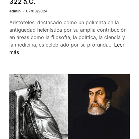
322 a.C.
admin
07/03/2024
Aristóteles, destacado como un polímata en la
antigüedad helenística por su amplia contribución
en áreas como la filosofía, la política, la ciencia y
Hoy
la medicina, es celebrado por su profunda…
Leer
7
más
de
marzo,
recordam
el
fallecimie
de
Aristóteles
en
el
año
322