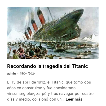
abril:
Día
del
Libro
Recordando la tragedia del Titanic
admin
15/04/2024
El 15 de abril de 1912, el Titanic, que tomó dos
años en construirse y fue considerado
«insumergible», zarpó y tras navegar por cuatro
Recordando
días y medio, colisionó con un…
Leer más
la