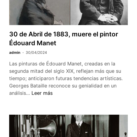
30 de Abril de 1883, muere el pintor
Édouard Manet
admin
30/04/2024
Las pinturas de Édouard Manet, creadas en la
segunda mitad del siglo XIX, reflejan más que su
tiempo; anticiparon futuras tendencias artísticas.
Georges Bataille reconoce su genialidad en un
30
análisis…
Leer más
de
Abril
de
1883,
muere
el