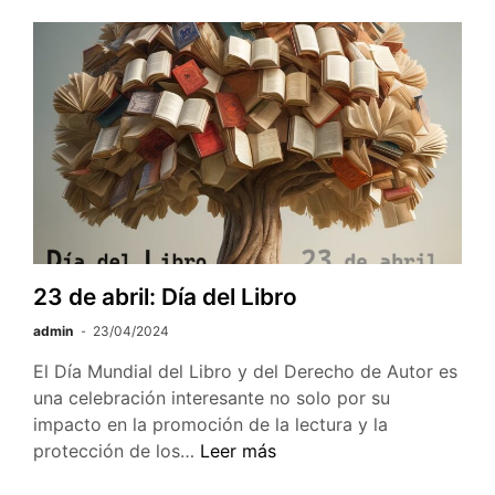
de
Guglielmo
Marconi:
Conmemor
al
pionero
de
la
radiotelegra
23 de abril: Día del Libro
admin
23/04/2024
El Día Mundial del Libro y del Derecho de Autor es
una celebración interesante no solo por su
impacto en la promoción de la lectura y la
23
protección de los…
Leer más
de