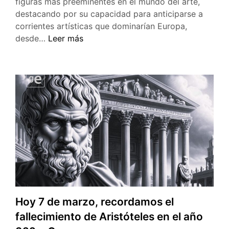
figuras más preeminentes en el mundo del arte,
destacando por su capacidad para anticiparse a
corrientes artísticas que dominarían Europa,
El
desde…
Leer más
30
de
marzo
de
1746
nació
el
célebre
pintor
Francisco
de
Goya
Hoy 7 de marzo, recordamos el
fallecimiento de Aristóteles en el año