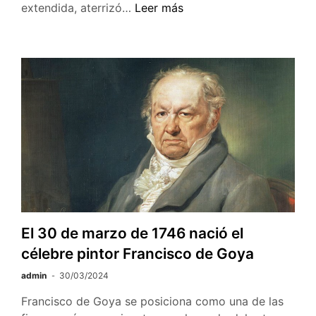
Hoy
extendida, aterrizó…
Leer más
recordamos
a
Yuri
Gagarin,
el
primer
hombre
en
el
espacio
El 30 de marzo de 1746 nació el
célebre pintor Francisco de Goya
admin
30/03/2024
Francisco de Goya se posiciona como una de las