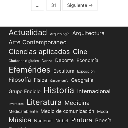
de
Cortés
…
31
Siguiente
→
ordena
entradas
la
ejecución
de
Actualidad
Arquitectura
Arqueología
Cuauhtémoc,
Arte Contemporáneo
el
Ciencias aplicadas
Cine
último
emperador
Deporte
Economía
Ciudades digitales
Danza
azteca,
Efemérides
Escultura
en
Exposición
México.
Filosofía
Física
Geografía
Gastronomía
Historia
Internacional
Grupo Enciclo
Literatura
Medicina
Inventores
Medio de comunicación
Medioambiente
Moda
Música
Pintura
Poesía
Nacional
Nobel