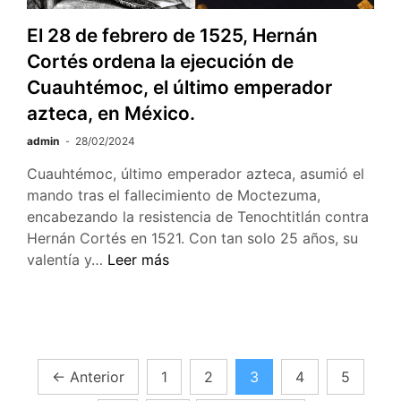
a.C.
El 28 de febrero de 1525, Hernán
Cortés ordena la ejecución de
Cuauhtémoc, el último emperador
azteca, en México.
admin
28/02/2024
Cuauhtémoc, último emperador azteca, asumió el
mando tras el fallecimiento de Moctezuma,
encabezando la resistencia de Tenochtitlán contra
Hernán Cortés en 1521. Con tan solo 25 años, su
El
valentía y…
Leer más
28
de
febrero
de
1525,
Paginación
←
Anterior
1
2
3
4
5
Hernán