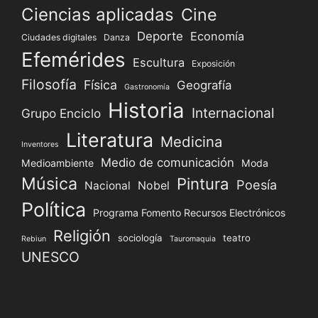
Ciencias aplicadas
Cine
Deporte
Economía
Ciudades digitales
Danza
Efemérides
Escultura
Exposición
Filosofía
Física
Geografía
Gastronomía
Historia
Internacional
Grupo Enciclo
Literatura
Medicina
Inventores
Medio de comunicación
Medioambiente
Moda
Música
Pintura
Poesía
Nacional
Nobel
Política
Programa Fomento Recursos Electrónicos
Religión
sociología
teatro
Rebiun
Tauromaquia
UNESCO