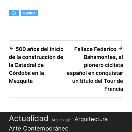
MÚSICA
Navegación
500 años del inicio
Fallece Federico
de la construcción de
Bahamontes, el
de
la Catedral de
pionero ciclista
entradas
Córdoba en la
español en conquistar
Mezquita
un título del Tour de
Francia
Actualidad
Arquitectura
Arqueología
Arte Contemporáneo