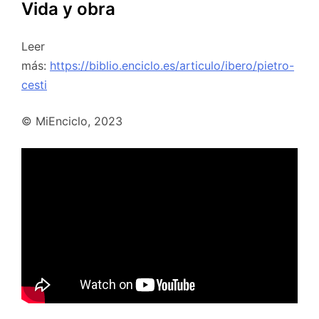
Vida y obra
Leer
más:
https://biblio.enciclo.es/articulo/ibero/pietro-
cesti
© MiEnciclo, 2023