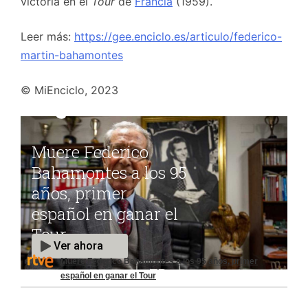
victoria en el
Tour
de
Francia
(1959).
Leer más:
https://gee.enciclo.es/articulo/federico-
martin-bahamontes
© MiEnciclo, 2023
Muere Federico Bahamontes a los 95 años, primer
español en ganar el Tour