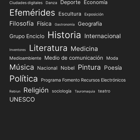
Deporte
Economía
Ciudades digitales
Danza
Efemérides
Escultura
Exposición
Filosofía
Física
Geografía
Gastronomía
Historia
Internacional
Grupo Enciclo
Literatura
Medicina
Inventores
Medio de comunicación
Medioambiente
Moda
Música
Pintura
Poesía
Nacional
Nobel
Política
Programa Fomento Recursos Electrónicos
Religión
sociología
teatro
Rebiun
Tauromaquia
UNESCO