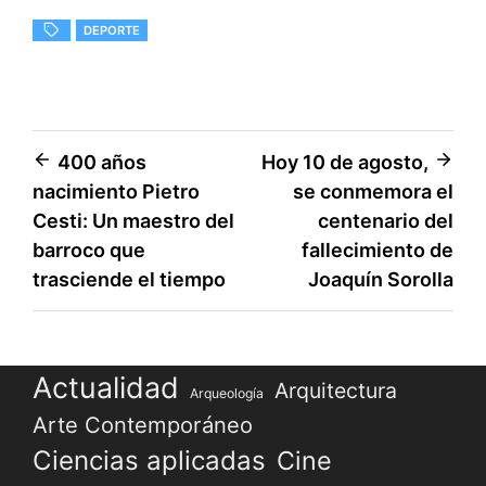
DEPORTE
Navegación
400 años
Hoy 10 de agosto,
nacimiento Pietro
se conmemora el
de
Cesti: Un maestro del
centenario del
entradas
barroco que
fallecimiento de
trasciende el tiempo
Joaquín Sorolla
Actualidad
Arquitectura
Arqueología
Arte Contemporáneo
Ciencias aplicadas
Cine