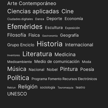
Arte Contemporáneo
Ciencias aplicadas
Cine
Deporte
Economía
Ciudades digitales
Danza
Efemérides
Escultura
Exposición
Filosofía
Física
Geografía
Gastronomía
Historia
Internacional
Grupo Enciclo
Literatura
Medicina
Inventores
Medio de comunicación
Medioambiente
Moda
Música
Pintura
Poesía
Nacional
Nobel
Política
Programa Fomento Recursos Electrónicos
Religión
sociología
teatro
Rebiun
Tauromaquia
UNESCO