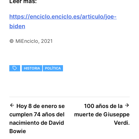
Leer más:
https://enciclo.enciclo.es/articulo/joe-
biden
© MiEnciclo, 2021
HISTORIA
POLÍTICA
Navegación
Hoy 8 de enero se
100 años de la
cumplen 74 años del
muerte de Giuseppe
de
nacimiento de David
Verdi.
entradas
Bowie