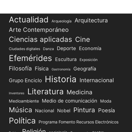
Actualidad
Arquitectura
Arqueología
Arte Contemporáneo
Ciencias aplicadas
Cine
Deporte
Economía
Ciudades digitales
Danza
Efemérides
Escultura
Exposición
Filosofía
Física
Geografía
Gastronomía
Historia
Internacional
Grupo Enciclo
Literatura
Medicina
Inventores
Medio de comunicación
Medioambiente
Moda
Música
Pintura
Poesía
Nacional
Nobel
Política
Programa Fomento Recursos Electrónicos
Religión