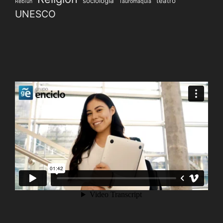
sociología
teatro
Rebiun
Tauromaquia
UNESCO