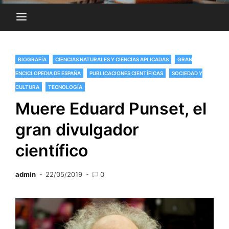
BIOGRAFÍA
CIENCIAS NATURALES Y CIENCIAS APLICADAS
GRAN
ENCICLOPEDIA DE ESPAÑA
PUBLICACIONES CIENTÍFICAS
SOCIEDAD Y
CULTURA
TECNOLOGÍA
Muere Eduard Punset, el
gran divulgador
científico
admin
22/05/2019
0