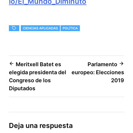
lo/El_Mundo_Diminuto
CIENCIAS APLICADAS
POLÍTICA
Navegación
Meritxell Batet es
Parlamento
elegida presidenta del
europeo: Elecciones
de
Congreso de los
2019
entradas
Diputados
Deja una respuesta