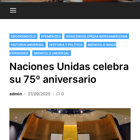
EBOOKENCICLO
EFEMÉRIDES
GRAN ENCICLOPEDIA IBEROAMERICANA
HISTORIA UNIVERSAL
HISTORIA Y POLÍTICA
MIENCICLO IMAGE
EXPERIENCE
MIENCICLO UNIVERSAL
Naciones Unidas celebra
su 75º aniversario
admin
21/09/2020
0