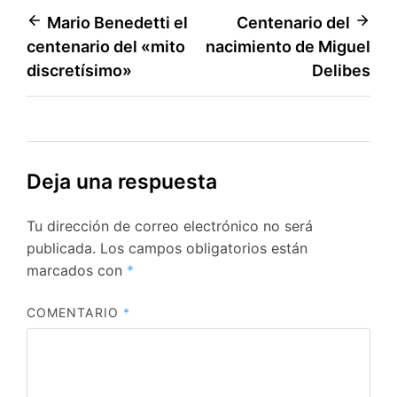
Navegación
Mario Benedetti el
Centenario del
centenario del «mito
nacimiento de Miguel
de
discretísimo»
Delibes
entradas
Deja una respuesta
Tu dirección de correo electrónico no será
publicada.
Los campos obligatorios están
marcados con
*
COMENTARIO
*