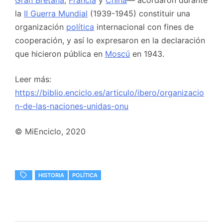
Gran Bretaña
,
Francia
y
China
— acordaron durante
la
II Guerra Mundial
(1939-1945) constituir una
organización
política
internacional con fines de
cooperación, y así lo expresaron en la declaración
que hicieron pública en
Moscú
en 1943.
Leer más:
https://biblio.enciclo.es/articulo/ibero/organizacio
n-de-las-naciones-unidas-onu
© MiEnciclo, 2020
HISTORIA
POLÍTICA