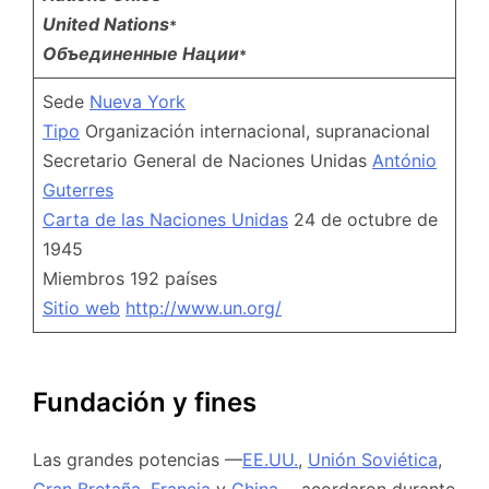
United Nations
*
Объединенные Нации
*
Sede
Nueva York
Tipo
Organización internacional, supranacional
Secretario General de Naciones Unidas
António
Guterres
Carta de las Naciones Unidas
24 de octubre de
1945
Miembros 192 países
Sitio web
http://www.un.org/
Fundación y fines
Las grandes potencias —
EE.UU.
,
Unión Soviética
,