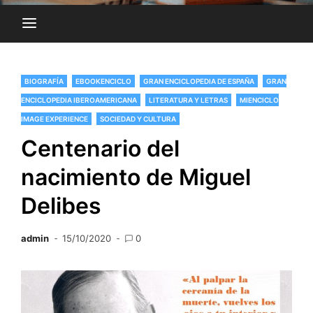
BIOGRAFÍA
EBOOKENCICLO
GRAN ENCICLOPEDIA DE ESPAÑA
GRAN
ENCICLOPEDIA IBEROAMERICANA
LITERATURA Y LETRAS
MIENCICLO
IMAGE EXPERIENCE
SOCIEDAD Y CULTURA
Centenario del
nacimiento de Miguel
Delibes
admin
15/10/2020
0