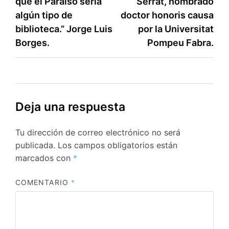
que el Paraíso sería
Serrat, nombrado
de
algún tipo de
doctor honoris causa
entradas
biblioteca.” Jorge Luis
por la Universitat
Borges.
Pompeu Fabra.
Deja una respuesta
Tu dirección de correo electrónico no será
publicada.
Los campos obligatorios están
marcados con
*
COMENTARIO
*