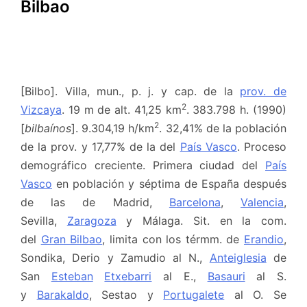
Bilbao
[Bilbo]. Villa, mun., p. j. y cap. de la
prov. de
2
Vizcaya
. 19 m de alt. 41,25 km
. 383.798 h. (1990)
2
[
bilbaínos
]. 9.304,19 h/km
. 32,41% de la población
de la prov. y 17,77% de la del
País Vasco
. Proceso
demográfico creciente. Primera ciudad del
País
Vasco
en población y séptima de España después
de las de Madrid,
Barcelona
,
Valencia
,
Sevilla,
Zaragoza
y Málaga. Sit. en la com.
del
Gran Bilbao
, limita con los térmm. de
Erandio
,
Sondika, Derio y Zamudio al N.,
Anteiglesia
de
San
Esteban
Etxebarri
al E.,
Basauri
al S.
y
Barakaldo
, Sestao y
Portugalete
al O. Se