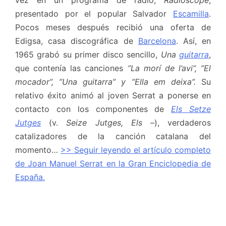
vez en un programa de radio,
Radioscope
,
presentado por el popular Salvador
Escamilla
.
Pocos meses después recibió una oferta de
Edigsa, casa discográfica de
Barcelona
. Así, en
1965 grabó su primer disco sencillo,
Una
guitarra
,
que contenía las canciones
”La morí de l’avi”, ”El
mocador”, ”Una guitarra” y ”Ella em deixa”.
Su
relativo éxito animó al joven Serrat a ponerse en
contacto con los componentes de
Els Setze
Jutges
(v.
Seize Jutges, Els –
), verdaderos
catalizadores de la canción catalana del
momento…
>> Seguir leyendo el artículo completo
de Joan Manuel Serrat en la Gran Enciclopedia de
España.