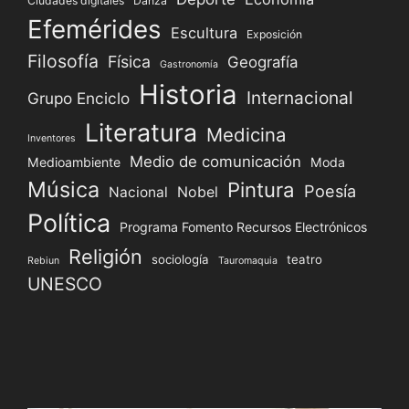
Ciudades digitales
Danza
Efemérides
Escultura
Exposición
Filosofía
Física
Geografía
Gastronomía
Historia
Internacional
Grupo Enciclo
Literatura
Medicina
Inventores
Medio de comunicación
Medioambiente
Moda
Música
Pintura
Poesía
Nacional
Nobel
Política
Programa Fomento Recursos Electrónicos
Religión
sociología
teatro
Rebiun
Tauromaquia
UNESCO