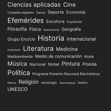
Ciencias aplicadas
Cine
Deporte
Economía
Ciudades digitales
Danza
Efemérides
Escultura
Exposición
Filosofía
Física
Geografía
Gastronomía
Historia
Internacional
Grupo Enciclo
Literatura
Medicina
Inventores
Medio de comunicación
Medioambiente
Moda
Música
Pintura
Poesía
Nacional
Nobel
Política
Programa Fomento Recursos Electrónicos
Religión
sociología
teatro
Rebiun
Tauromaquia
UNESCO