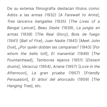
De su extensa filmografía destacan títulos como:
Adiós a las armas
(1932) [
A Farewell to Arms
],
Tres lanceros bengalíes
(1935) [
The Lives of a
Bengal Lancer
],
Beau Geste
(1939),
La jungla en
armas
(1939) [
The Real Glory
],
Bola de fuego
(1941) [
Ball of Fire
],
Juan Nadie
(1941) [
Meet John
Doe
],
¿Por quién doblan las campanas?
(1943) [
For
whom the bells toll
],
El manantial
(1949) [
The
Fountainhead
],
Tambores lejanos
(1951) [
Distant
drums
],
Veracruz
(1954),
Ariane
(1957) [
Love in the
Afternoon
],
La gran prueba
(1957) [
Friendly
Persuasion
],
El árbol del ahorcado
(1959) [
The
Hanging Tree
], etc.