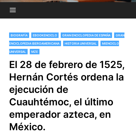
BIOGRAFÍA
EBOOKENCICLO
GRAN ENCICLOPEDIA DE ESPAÑA
GRAN
ENCICLOPEDIA IBEROAMERICANA
HISTORIA UNIVERSAL
MIENCICLO
UNIVERSAL
MZE
El 28 de febrero de 1525,
Hernán Cortés ordena la
ejecución de
Cuauhtémoc, el último
emperador azteca, en
México.