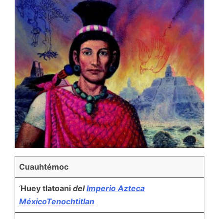
Cuauhtémoc
‘
Huey tlatoani
del
Imperio Azteca
México
Tenochtitlan