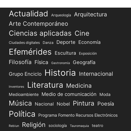
Actualidad
Arquitectura
Arqueología
Arte Contemporáneo
Ciencias aplicadas
Cine
Deporte
Economía
Ciudades digitales
Danza
Efemérides
Escultura
Exposición
Filosofía
Física
Geografía
Gastronomía
Historia
Internacional
Grupo Enciclo
Literatura
Medicina
Inventores
Medio de comunicación
Medioambiente
Moda
Música
Pintura
Poesía
Nacional
Nobel
Política
Programa Fomento Recursos Electrónicos
Religión
sociología
teatro
Rebiun
Tauromaquia