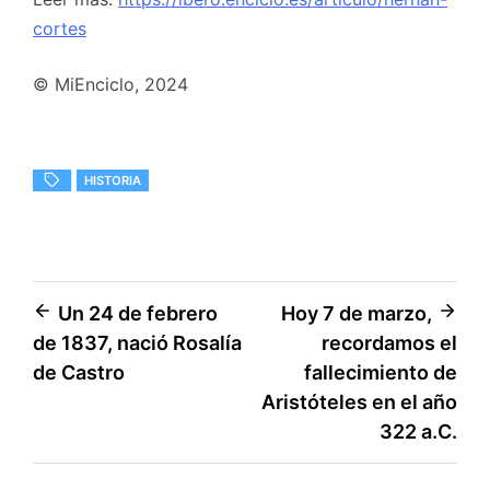
cortes
© MiEnciclo, 2024
HISTORIA
Navegación
Un 24 de febrero
Hoy 7 de marzo,
de 1837, nació Rosalía
recordamos el
de
de Castro
fallecimiento de
entradas
Aristóteles en el año
322 a.C.