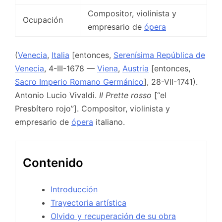
Compositor, violinista y
Ocupación
empresario de
ópera
(
Venecia
,
Italia
[entonces,
Serenísima República de
Venecia
, 4-III-1678 —
Viena
,
Austria
[entonces,
Sacro Imperio Romano Germánico
], 28-VII-1741).
Antonio Lucio Vivaldi.
Il Prette rosso
[“el
Presbítero rojo”]. Compositor, violinista y
empresario de
ópera
italiano.
Contenido
Introducción
Trayectoria artística
Olvido y recuperación de su obra