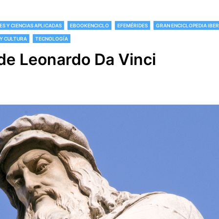
ES Y CIENCIAS APLICADAS
EBOOKENCICLO
EFEMÉRIDES
GRAN ENCICLOPEDIA IB
 Y CULTURA
TECNOLOGÍA
de Leonardo Da Vinci