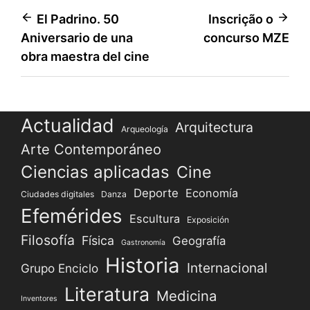
Navegación
El Padrino. 50
Inscrição o
Aniversario de una
concurso MZE
de
obra maestra del cine
entradas
Actualidad
Arquitectura
Arqueología
Arte Contemporáneo
Ciencias aplicadas
Cine
Deporte
Economía
Ciudades digitales
Danza
Efemérides
Escultura
Exposición
Filosofía
Física
Geografía
Gastronomía
Historia
Internacional
Grupo Enciclo
Literatura
Medicina
Inventores