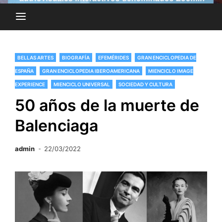
BELLAS ARTES
BIOGRAFÍA
EFEMÉRIDES
GRAN ENCICLOPEDIA DE
ESPAÑA
GRAN ENCICLOPEDIA IBEROAMERICANA
MIENCICLO IMAGE
EXPERIENCE
MIENCICLO UNIVERSAL
SOCIEDAD Y CULTURA
50 años de la muerte de
Balenciaga
admin
22/03/2022