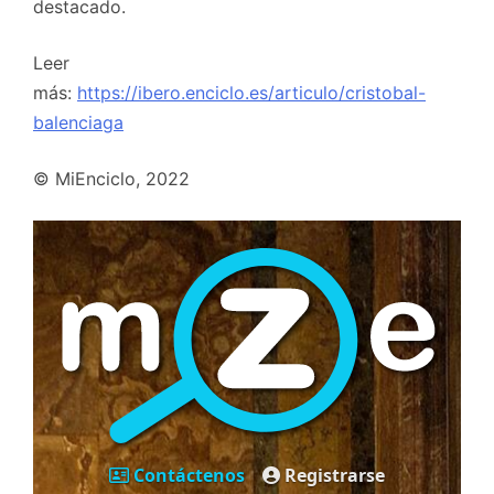
destacado.
Leer
más:
https://ibero.enciclo.es/articulo/cristobal-
balenciaga
© MiEnciclo, 2022