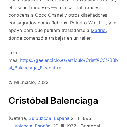
el diseño franceses —en la capital francesa
conocería a Coco Chanel y otros diseñadores
consagrados como Reboux, Poiret o Worth—, y le
apoyó para que pudiera trasladarse a
Madrid
,
donde comenzó a trabajar en un taller.
Leer
más:
https://gee.enciclo.es/articulo/Crist%C3%B3b
al_Balenciaga_Eizaguirre
© MiEnciclo, 2022
Cristóbal Balenciaga
(Getaria,
Guipúzcoa
,
España
21-I-1895
—
Valencia
,
España
, 23-III-1972). Cristóbal