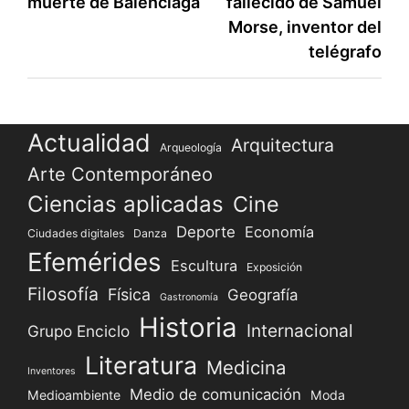
muerte de Balenciaga
fallecido de Samuel
de
Morse, inventor del
entradas
telégrafo
Actualidad
Arquitectura
Arqueología
Arte Contemporáneo
Ciencias aplicadas
Cine
Deporte
Economía
Ciudades digitales
Danza
Efemérides
Escultura
Exposición
Filosofía
Física
Geografía
Gastronomía
Historia
Internacional
Grupo Enciclo
Literatura
Medicina
Inventores
Medio de comunicación
Medioambiente
Moda