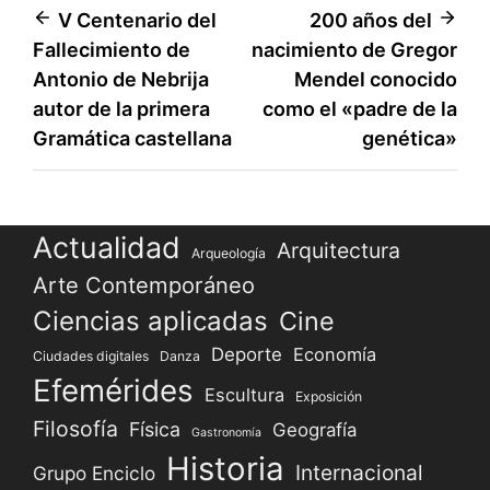
Navegación
V Centenario del
200 años del
Fallecimiento de
nacimiento de Gregor
de
Antonio de Nebrija
Mendel conocido
entradas
autor de la primera
como el «padre de la
Gramática castellana
genética»
Actualidad
Arquitectura
Arqueología
Arte Contemporáneo
Ciencias aplicadas
Cine
Deporte
Economía
Ciudades digitales
Danza
Efemérides
Escultura
Exposición
Filosofía
Física
Geografía
Gastronomía
Historia
Internacional
Grupo Enciclo