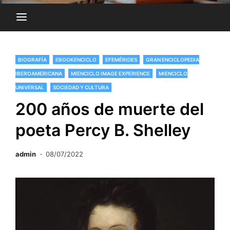
BIOGRAFÍA
EBOOKENCICLO
EFEMÉRIDES
GRAN ENCICLOPEDIA
IBEROAMERICANA
MIENCICLO IMAGE EXPERIENCE
MIENCICLO
UNIVERSAL
SOCIEDAD Y CULTURA
200 años de muerte del
poeta Percy B. Shelley
admin
08/07/2022