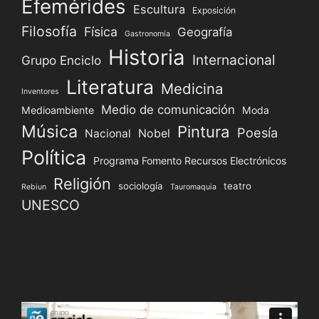
Efemérides
Escultura
Exposición
Filosofía
Física
Geografía
Gastronomía
Historia
Internacional
Grupo Enciclo
Literatura
Medicina
Inventores
Medio de comunicación
Medioambiente
Moda
Música
Pintura
Poesía
Nacional
Nobel
Política
Programa Fomento Recursos Electrónicos
Religión
sociología
teatro
Rebiun
Tauromaquia
UNESCO