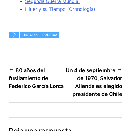
Segunda Guerra Mundial
Hitler y su Tiempo (Cronología)
HISTORIA
POLÍTICA
Navegación
80 años del
Un 4 de septiembre
fusilamiento de
de 1970, Salvador
de
Federico García Lorca
Allende es elegido
entradas
presidente de Chile
Deja una respuesta