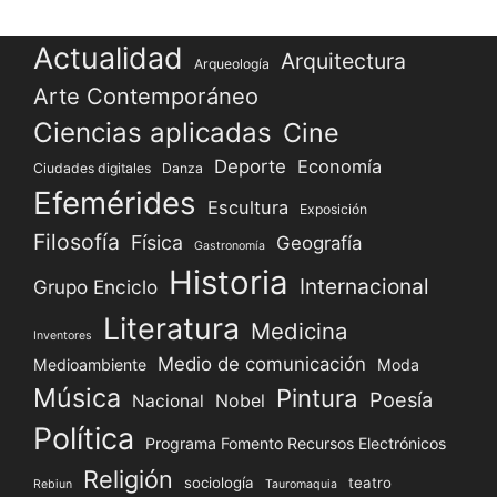
Actualidad
Arquitectura
Arqueología
Arte Contemporáneo
Ciencias aplicadas
Cine
Deporte
Economía
Ciudades digitales
Danza
Efemérides
Escultura
Exposición
Filosofía
Física
Geografía
Gastronomía
Historia
Internacional
Grupo Enciclo
Literatura
Medicina
Inventores
Medio de comunicación
Medioambiente
Moda
Música
Pintura
Poesía
Nacional
Nobel
Política
Programa Fomento Recursos Electrónicos
Religión
sociología
teatro
Rebiun
Tauromaquia