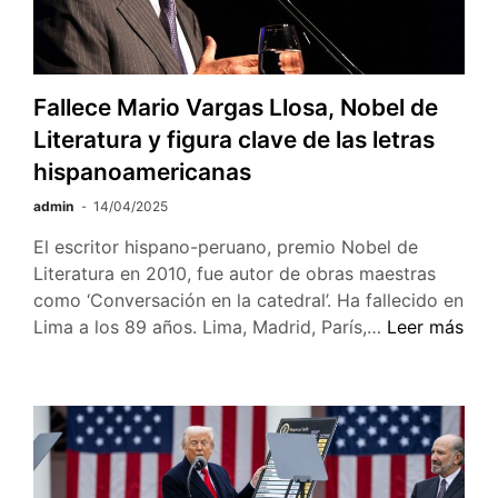
Católica
Fallece Mario Vargas Llosa, Nobel de
Literatura y figura clave de las letras
hispanoamericanas
admin
14/04/2025
El escritor hispano-peruano, premio Nobel de
Literatura en 2010, fue autor de obras maestras
como ‘Conversación en la catedral’. Ha fallecido en
Fallece
Lima a los 89 años. Lima, Madrid, París,…
Leer más
Mario
Vargas
Llosa,
Nobel
de
Literatura