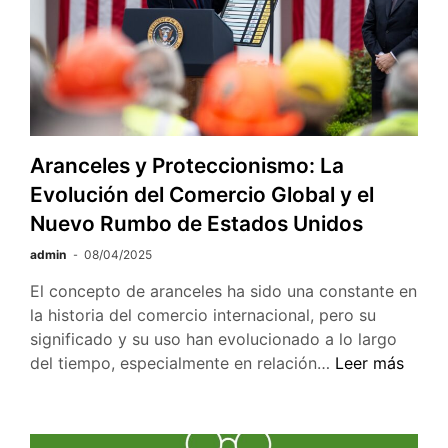
y
figura
clave
de
las
letras
hispanoamer
Aranceles y Proteccionismo: La
Evolución del Comercio Global y el
Nuevo Rumbo de Estados Unidos
admin
08/04/2025
El concepto de aranceles ha sido una constante en
la historia del comercio internacional, pero su
significado y su uso han evolucionado a lo largo
Aranceles
del tiempo, especialmente en relación…
Leer más
y
Proteccionismo
La