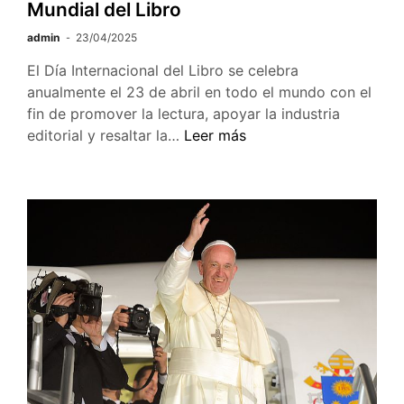
Mundial del Libro
admin
23/04/2025
El Día Internacional del Libro se celebra
anualmente el 23 de abril en todo el mundo con el
fin de promover la lectura, apoyar la industria
Lectura
editorial y resaltar la…
Leer más
en
fiesta:
celebramos
el
Día
Mundial
del
Libro