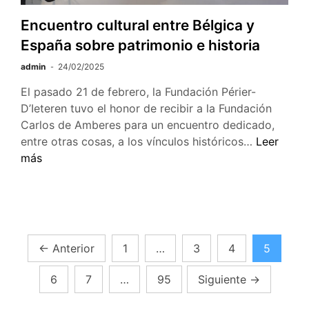
de
conocimiento.
Encuentro cultural entre Bélgica y
España sobre patrimonio e historia
admin
24/02/2025
El pasado 21 de febrero, la Fundación Périer-
D’Ieteren tuvo el honor de recibir a la Fundación
Carlos de Amberes para un encuentro dedicado,
Encuentro
entre otras cosas, a los vínculos históricos…
Leer
cultural
más
entre
Bélgica
y
España
sobre
Paginación
←
Anterior
1
…
3
4
5
patrimoni
de
e
6
7
…
95
Siguiente
→
historia
entradas