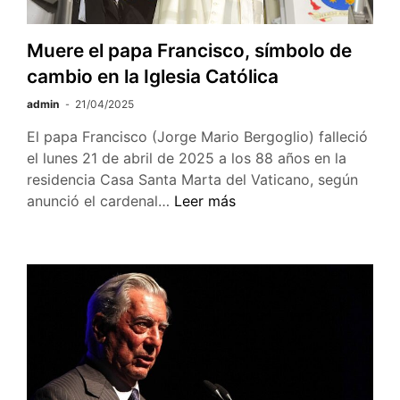
Muere el papa Francisco, símbolo de
cambio en la Iglesia Católica
admin
21/04/2025
El papa Francisco (Jorge Mario Bergoglio) falleció
el lunes 21 de abril de 2025 a los 88 años en la
residencia Casa Santa Marta del Vaticano, según
Muere
anunció el cardenal…
Leer más
el
papa
Francisco,
símbolo
de
cambio
en
la
Iglesia