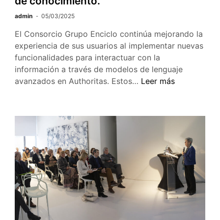
de conocimiento.
admin
05/03/2025
El Consorcio Grupo Enciclo continúa mejorando la
experiencia de sus usuarios al implementar nuevas
funcionalidades para interactuar con la
información a través de modelos de lenguaje
Authoritas
avanzados en Authoritas. Estos…
Leer más
presenta
nuevas
funcionalidades
y
una
interfaz
multilingüe
para
facilitar
el
intercambio