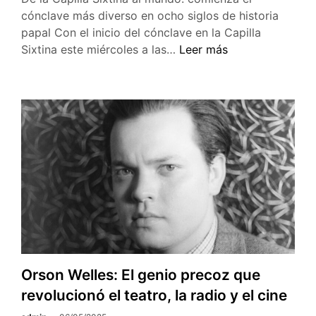
cónclave más diverso en ocho siglos de historia
papal Con el inicio del cónclave en la Capilla
Comienza
Sixtina este miércoles a las…
Leer más
el
cónclave
más
diverso
para
elegir
al
nuevo
papa
Orson Welles: El genio precoz que
revolucionó el teatro, la radio y el cine