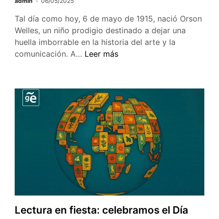
admin
06/05/2025
Tal día como hoy, 6 de mayo de 1915, nació Orson
Welles, un niño prodigio destinado a dejar una
huella imborrable en la historia del arte y la
Orson
comunicación. A…
Leer más
Welles:
El
genio
precoz
que
revolucionó
el
teatro,
la
radio
y
el
cine
Lectura en fiesta: celebramos el Día