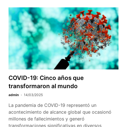
en
las
I
Jornadas
de
la
Biblioteca
Pilarín
Bayés
de
Vic
COVID-19: Cinco años que
transformaron al mundo
admin
14/03/2025
La pandemia de COVID-19 representó un
acontecimiento de alcance global que ocasionó
millones de fallecimientos y generó
transformaciones significativas en diversos