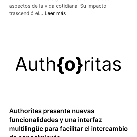
aspectos de la vida cotidiana. Su impacto
COVID-
trascendió el…
Leer más
19:
Cinco
años
que
transformaron
al
mundo
Authoritas presenta nuevas
funcionalidades y una interfaz
multilingüe para facilitar el intercambio