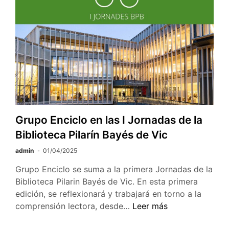
Evolución
del
Comercio
Global
y
el
Nuevo
Rumbo
de
Estados
Grupo Enciclo en las I Jornadas de la
Unidos
Biblioteca Pilarín Bayés de Vic
admin
01/04/2025
Grupo Enciclo se suma a la primera Jornadas de la
Biblioteca Pilarin Bayés de Vic. En esta primera
edición, se reflexionará y trabajará en torno a la
Grupo
comprensión lectora, desde…
Leer más
Enciclo