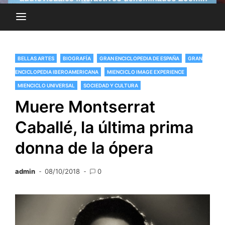
BELLAS ARTES
BIOGRAFÍA
GRAN ENCICLOPEDIA DE ESPAÑA
GRAN
ENCICLOPEDIA IBEROAMERICANA
MIENCICLO IMAGE EXPERIENCE
MIENCICLO UNIVERSAL
SOCIEDAD Y CULTURA
Muere Montserrat
Caballé, la última prima
donna de la ópera
admin
08/10/2018
0