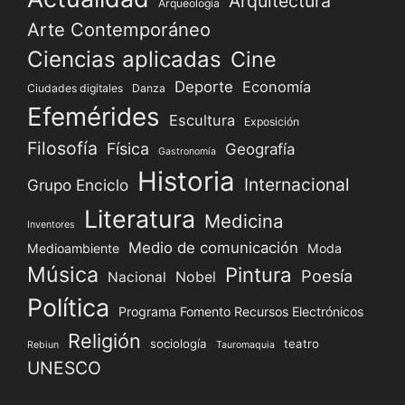
Arquitectura
Arqueología
Arte Contemporáneo
Ciencias aplicadas
Cine
Deporte
Economía
Ciudades digitales
Danza
Efemérides
Escultura
Exposición
Filosofía
Física
Geografía
Gastronomía
Historia
Internacional
Grupo Enciclo
Literatura
Medicina
Inventores
Medio de comunicación
Medioambiente
Moda
Música
Pintura
Poesía
Nacional
Nobel
Política
Programa Fomento Recursos Electrónicos
Religión
sociología
teatro
Rebiun
Tauromaquia
UNESCO