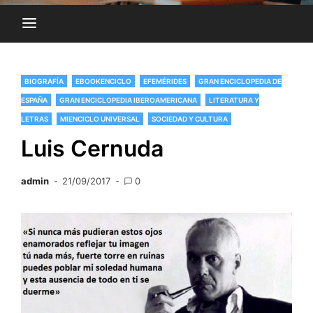
BIOGRAFÍA
EBOOKENCICLO
EFEMÉRIDES
GRAN ENCICLOPEDIA DE
ESPAÑA
GRAN ENCICLOPEDIA IBEROAMERICANA
LITERATURA Y
LETRAS
MIENCICLO UNIVERSAL
SOCIEDAD Y CULTURA
Luis Cernuda
admin
21/09/2017
0