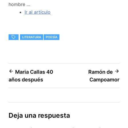
hombre …
Ir al artículo
LITERATURA
POESÍA
Navegación
Maria Callas 40
Ramón de
años después
Campoamor
de
entradas
Deja una respuesta