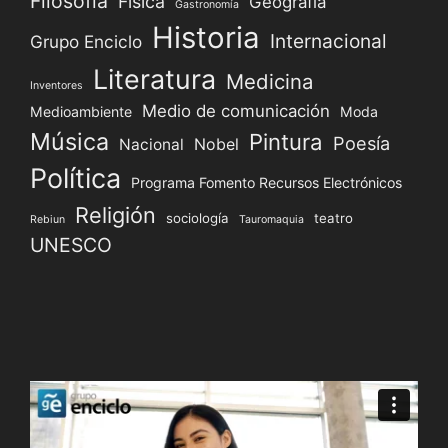
Filosofía
Física
Geografía
Gastronomía
Historia
Internacional
Grupo Enciclo
Literatura
Medicina
Inventores
Medio de comunicación
Medioambiente
Moda
Música
Pintura
Poesía
Nacional
Nobel
Política
Programa Fomento Recursos Electrónicos
Religión
sociología
teatro
Rebiun
Tauromaquia
UNESCO