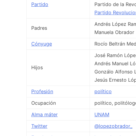
Partido
Partido de la Re
Partido Revolucion
Andrés López Ra
Padres
Manuela Obrador
Cónyuge
Rocío Beltrán Med
José Ramón López
Andrés Manuel Ló
Hijos
Gonzálo Alfonso 
Jesús Ernesto Lóp
Profesión
político
Ocupación
político, politólog
Alma máter
UNAM
Twitter
@lopezobrador_