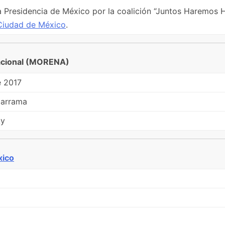
Presidencia de México por la coalición “Juntos Haremos Hi
Ciudad de México
.
acional (MORENA)
e 2017
darrama
ky
xico