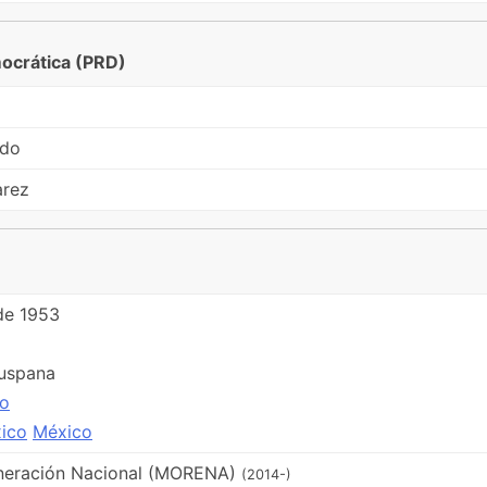
mocrática (PRD)
edo
arez
de 1953
uspana
co
México
neración Nacional (MORENA)
(2014-)