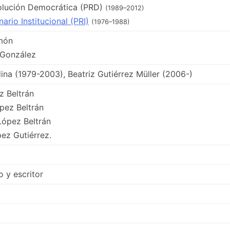
volución Democrática (PRD)
(1989–2012)
ario Institucional (PRI)
(1976–1988)
món
 González
ina (1979-2003), Beatriz Gutiérrez Müller (2006-)
 Beltrán
pez Beltrán
López Beltrán
ez Gutiérrez.
o y escritor