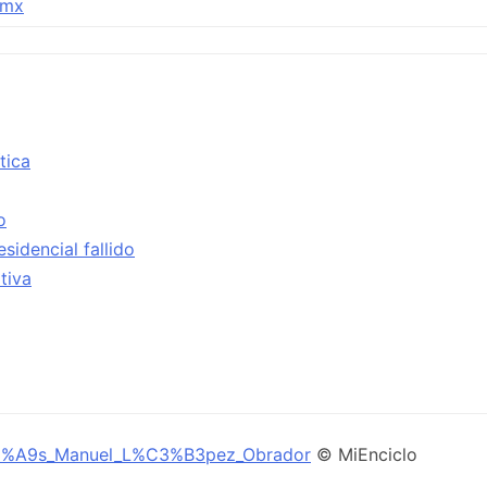
.mx
tica
o
sidencial fallido
ativa
%C3%A9s_Manuel_L%C3%B3pez_Obrador
© MiEnciclo