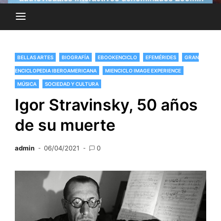
BELLAS ARTES
BIOGRAFÍA
EBOOKENCICLO
EFEMÉRIDES
GRAN
ENCICLOPEDIA IBEROAMERICANA
MIENCICLO IMAGE EXPERIENCE
MÚSICA
SOCIEDAD Y CULTURA
Igor Stravinsky, 50 años
de su muerte
admin
06/04/2021
0