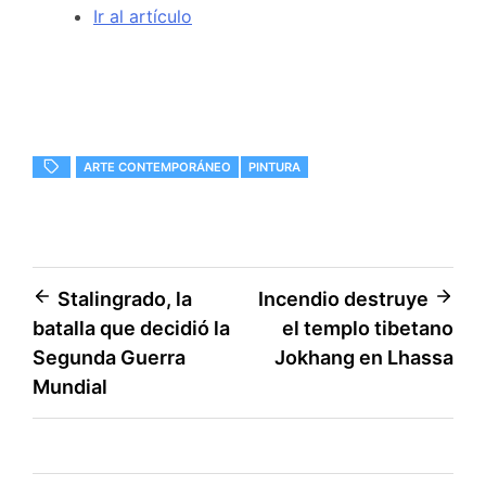
Ir al artículo
ARTE CONTEMPORÁNEO
PINTURA
Navegación
Stalingrado, la
Incendio destruye
batalla que decidió la
el templo tibetano
de
Segunda Guerra
Jokhang en Lhassa
entradas
Mundial