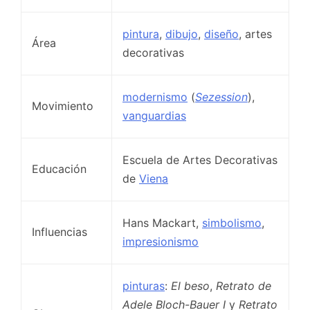
pintura
,
dibujo
,
diseño
, artes
Área
decorativas
modernismo
(
Sezession
),
Movimiento
vanguardias
Escuela de Artes Decorativas
Educación
de
Viena
Hans Mackart,
simbolismo
,
Influencias
impresionismo
pinturas
:
El beso
,
Retrato de
Adele Bloch-Bauer I
y
Retrato