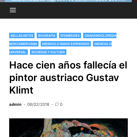
BELLAS ARTES
BIOGRAFÍA
EFEMÉRIDES
GRAN ENCICLOPEDIA
IBEROAMERICANA
MIENCICLO IMAGE EXPERIENCE
MIENCICLO
UNIVERSAL
SOCIEDAD Y CULTURA
Hace cien años fallecía el
pintor austriaco Gustav
Klimt
admin
06/02/2018
0