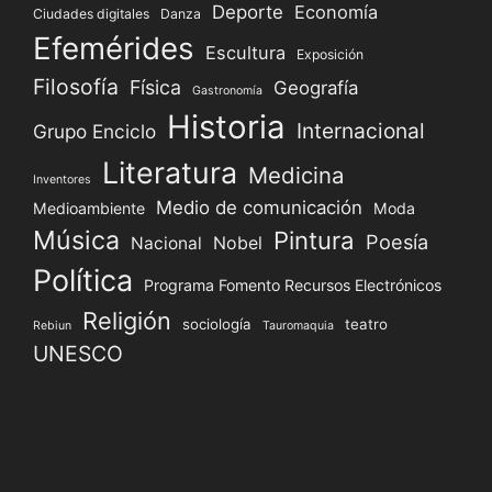
Deporte
Economía
Ciudades digitales
Danza
Efemérides
Escultura
Exposición
Filosofía
Física
Geografía
Gastronomía
Historia
Internacional
Grupo Enciclo
Literatura
Medicina
Inventores
Medio de comunicación
Medioambiente
Moda
Música
Pintura
Poesía
Nacional
Nobel
Política
Programa Fomento Recursos Electrónicos
Religión
sociología
teatro
Rebiun
Tauromaquia
UNESCO