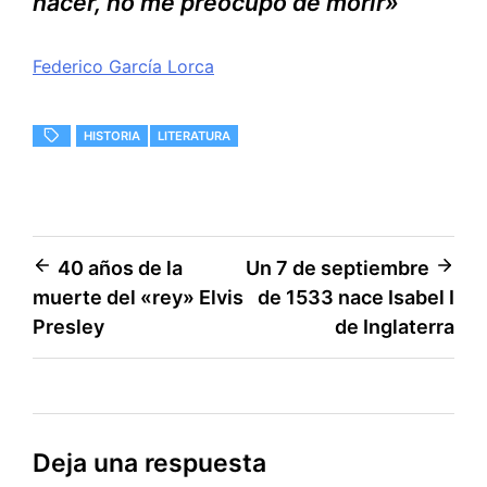
nacer, no me preocupo de morir»
Federico García Lorca
HISTORIA
LITERATURA
Navegación
40 años de la
Un 7 de septiembre
muerte del «rey» Elvis
de 1533 nace Isabel I
de
Presley
de Inglaterra
entradas
Deja una respuesta