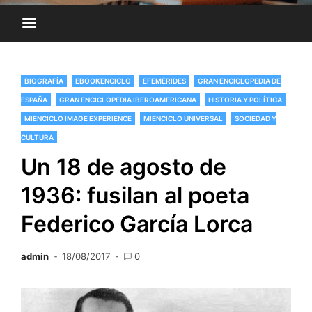
BIOGRAFÍA
EBOOKENCICLO
EFEMÉRIDES
GRAN ENCICLOPEDIA DE
ESPAÑA
GRAN ENCICLOPEDIA IBEROAMERICANA
HISTORIA Y POLÍTICA
MIENCICLO IMAGE EXPERIENCE
MIENCICLO UNIVERSAL
SOCIEDAD Y
CULTURA
Un 18 de agosto de
1936: fusilan al poeta
Federico García Lorca
admin
18/08/2017
0