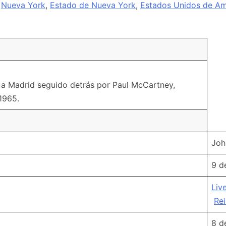
—
Nueva York
,
Estado de Nueva York
,
Estados Unidos de Am
 a Madrid seguido detrás por Paul McCartney,
1965.
Joh
9 d
Liv
Re
8 d