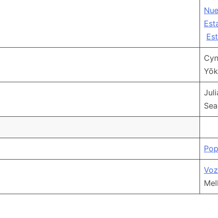
Nue
Est
Es
Cyn
Yōk
Jul
Sea
Po
Voz
Mel