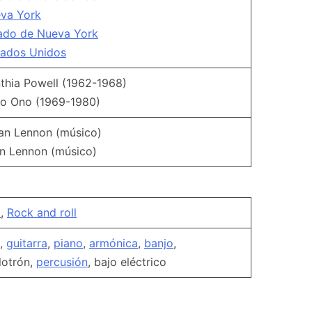
va York
ado de Nueva York
tados Unidos
thia Powell (1962-1968)
o Ono (1969-1980)
ian Lennon (músico)
n Lennon (músico)
p
,
Rock and roll
,
guitarra
,
piano
,
armónica
,
banjo
,
lotrón,
percusión
, bajo eléctrico