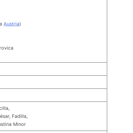
Austria
)
rovica
illa,
sar, Fadilla,
ustina Minor