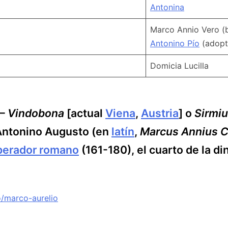
Antonina
Marco Annio Vero (b
Antonino Pío
(adopt
Domicia Lucilla
 –
Vindobona
[actual
Viena
,
Austria
] o
Sirmi
o Antonino Augusto (en
latín
,
Marcus Annius C
erador romano
(161-180), el cuarto de la di
ro/marco-aurelio