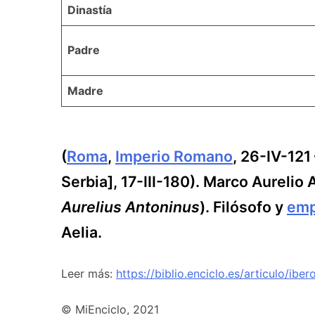
Dinastía
Padre
Madre
(
Roma
,
Imperio Romano
, 26-IV-121
Serbia], 17-III-180). Marco Aureli
Aurelius Antoninus
). Filósofo y
emp
Aelia.
Leer más:
https://biblio.enciclo.es/articulo/ibe
© MiEnciclo, 2021