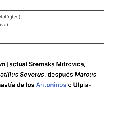
iológico)
ivo)
um
[actual Sremska Mitrovica,
atilius Severus
, después
Marcus
nastía de los
Antoninos
o Ulpia-