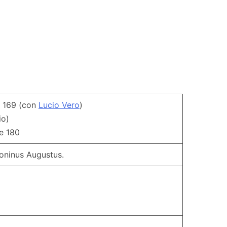
– 169 (con
Lucio Vero
)
io)
e 180
oninus Augustus.