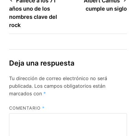
Navegación
Fallece a los 71
Albert Camus
años uno de los
cumple un siglo
de
nombres clave del
entradas
rock
Deja una respuesta
Tu dirección de correo electrónico no será
publicada.
Los campos obligatorios están
marcados con
*
COMENTARIO
*