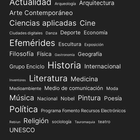
Actualidad
Arquitectura
Arqueología
Arte Contemporáneo
Ciencias aplicadas
Cine
Deporte
Economía
Ciudades digitales
Danza
Efemérides
Escultura
Exposición
Filosofía
Física
Geografía
Gastronomía
Historia
Internacional
Grupo Enciclo
Literatura
Medicina
Inventores
Medio de comunicación
Medioambiente
Moda
Música
Pintura
Poesía
Nacional
Nobel
Política
Programa Fomento Recursos Electrónicos
Religión
sociología
teatro
Rebiun
Tauromaquia
UNESCO