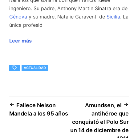
ingeniero. Su padre, Anthony Martin Sinatra era de
Génova
y su madre, Natalie Garaventi de
Sicilia
. La
única profesió
Leer más
ACTUALIDAD
Navegación
Fallece Nelson
Amundsen, el
Mandela a los 95 años
antihéroe que
de
conquistó el Polo Sur
entradas
un 14 de diciembre de