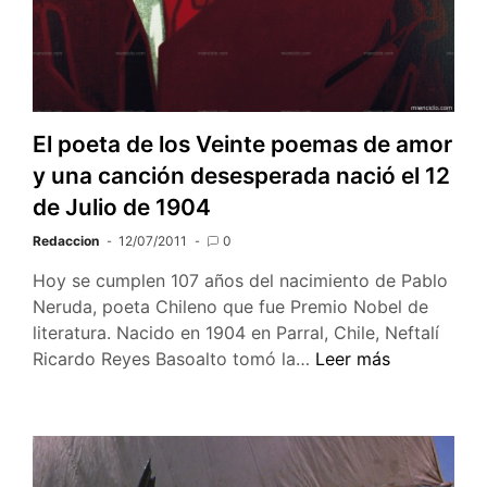
El poeta de los Veinte poemas de amor
y una canción desesperada nació el 12
de Julio de 1904
Redaccion
12/07/2011
0
Hoy se cumplen 107 años del nacimiento de Pablo
Neruda, poeta Chileno que fue Premio Nobel de
literatura. Nacido en 1904 en Parral, Chile, Neftalí
El
Ricardo Reyes Basoalto tomó la…
Leer más
poeta
de
los
Veinte