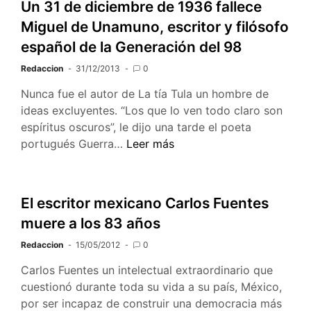
Un 31 de diciembre de 1936 fallece
Miguel de Unamuno, escritor y filósofo
español de la Generación del 98
Redaccion
31/12/2013
0
Nunca fue el autor de La tía Tula un hombre de
ideas excluyentes. “Los que lo ven todo claro son
espíritus oscuros”, le dijo una tarde el poeta
Un
portugués Guerra…
Leer más
31
de
diciembre
El escritor mexicano Carlos Fuentes
de
muere a los 83 años
1936
fallece
Redaccion
15/05/2012
0
Miguel
Carlos Fuentes un intelectual extraordinario que
de
cuestionó durante toda su vida a su país, México,
Unamuno,
por ser incapaz de construir una democracia más
escritor