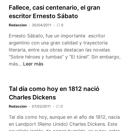
Fallece, casi centenario, el gran
escritor Ernesto Sábato
Redaccion
30/04/2011
0
Ernesto Sábato, fue un importante escritor
argentino con una gran calidad y trayectoria
literaria, entre sus obras destacan las novelas
“Sobre héroes y tumbas” y “El túnel”. Sin embargo,
Fallece,
más…
Leer más
casi
centenario,
el
Tal día como hoy en 1812 nació
gran
Charles Dickens
escritor
Ernesto
Redaccion
07/02/2011
0
Sábato
Tal día como hoy, aunque en el año de 1812, nacía
en Landport (Reino Unido) Charles Dickens. Este