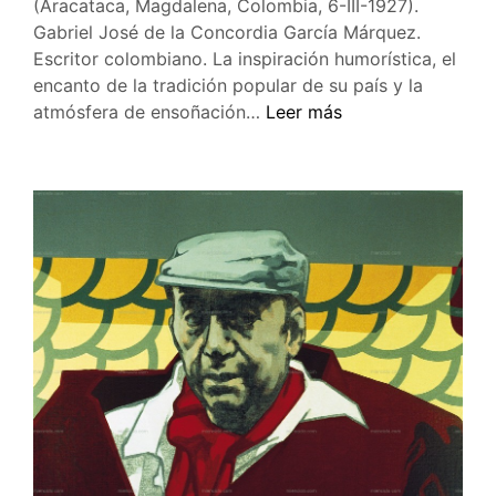
(Aracataca, Magdalena, Colombia, 6-III-1927).
Gabriel José de la Concordia García Márquez.
Escritor colombiano. La inspiración humorística, el
encanto de la tradición popular de su país y la
Gabriel
atmósfera de ensoñación…
Leer más
García
Márquez
cumplió
ayer
85
años