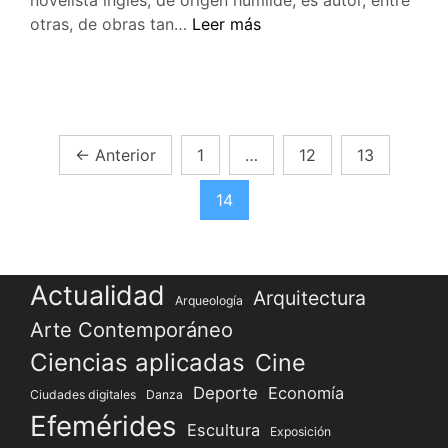
novelista inglés, de origen humilde, es autor, entre
Tal
otras, de obras tan…
Leer más
día
como
hoy
en
1812
Paginación
←
Anterior
1
…
12
13
nació
de
Charles
14
Dickens
entradas
Actualidad
Arquitectura
Arqueología
Arte Contemporáneo
Ciencias aplicadas
Cine
Deporte
Economía
Ciudades digitales
Danza
Efemérides
Escultura
Exposición