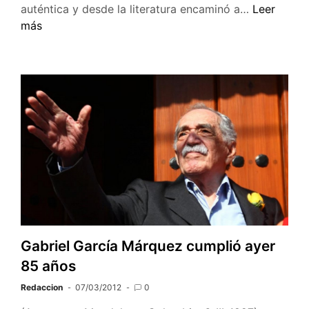
El
auténtica y desde la literatura encaminó a…
Leer
y
escritor
más
filósofo
mexicano
español
Carlos
de
Fuentes
la
muere
Generación
a
del
los
98
83
años
Gabriel García Márquez cumplió ayer
85 años
Redaccion
07/03/2012
0