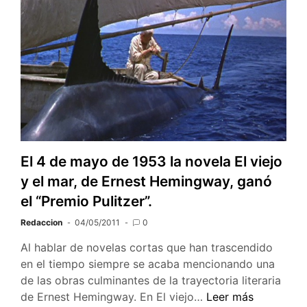
poemas
de
amor
y
una
canción
desesperada
nació
el
12
El 4 de mayo de 1953 la novela El viejo
de
y el mar, de Ernest Hemingway, ganó
Julio
de
el “Premio Pulitzer”.
1904
Redaccion
04/05/2011
0
Al hablar de novelas cortas que han trascendido
en el tiempo siempre se acaba mencionando una
de las obras culminantes de la trayectoria literaria
El
de Ernest Hemingway. En El viejo…
Leer más