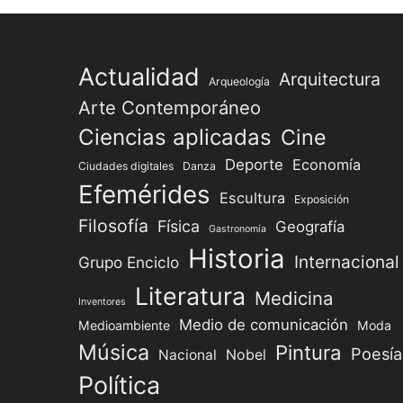
Actualidad
Arquitectura
Arqueología
Arte Contemporáneo
Ciencias aplicadas
Cine
Deporte
Economía
Ciudades digitales
Danza
Efemérides
Escultura
Exposición
Filosofía
Física
Geografía
Gastronomía
Historia
Internacional
Grupo Enciclo
Literatura
Medicina
Inventores
Medio de comunicación
Medioambiente
Moda
Música
Pintura
Poesía
Nacional
Nobel
Política