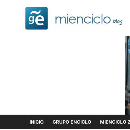
Saltar
al
contenido
INICIO
GRUPO ENCICLO
MIENCICLO 