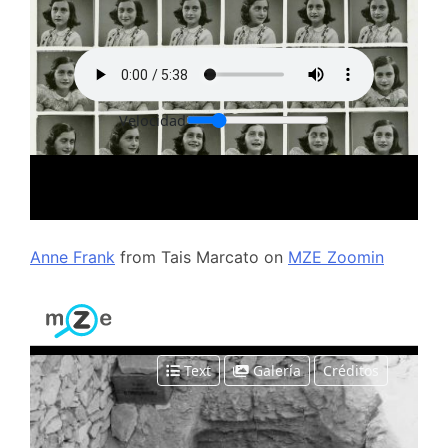
Anne Frank
from
Tais Marcato
on
MZE Zoomin