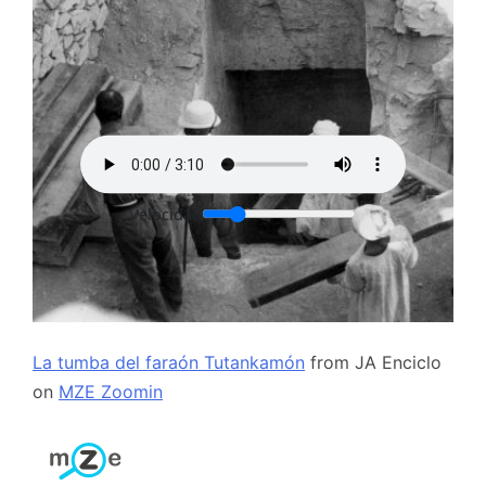
La tumba del faraón Tutankamón
from
JA Enciclo
on
MZE Zoomin