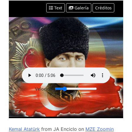
Kemal Atatürk
from
JA Enciclo
on
MZE Zoomin