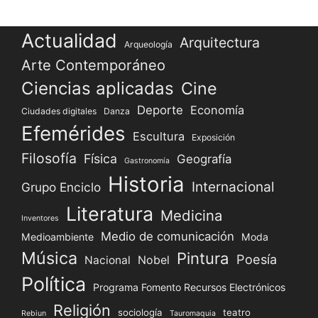
Actualidad
Arquitectura
Arqueología
Arte Contemporáneo
Ciencias aplicadas
Cine
Deporte
Economía
Ciudades digitales
Danza
Efemérides
Escultura
Exposición
Filosofía
Física
Geografía
Gastronomía
Historia
Internacional
Grupo Enciclo
Literatura
Medicina
Inventores
Medio de comunicación
Medioambiente
Moda
Música
Pintura
Poesía
Nacional
Nobel
Política
Programa Fomento Recursos Electrónicos
Religión
sociología
teatro
Rebiun
Tauromaquia