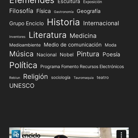
Efemérides
Escultura
Exposición
Filosofía
Física
Geografía
Gastronomía
Historia
Internacional
Grupo Enciclo
Literatura
Medicina
Inventores
Medio de comunicación
Medioambiente
Moda
Música
Pintura
Poesía
Nacional
Nobel
Política
Programa Fomento Recursos Electrónicos
Religión
sociología
teatro
Rebiun
Tauromaquia
UNESCO