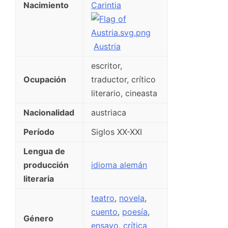
Nacimiento
Carintia
Austria
escritor,
Ocupación
traductor, crítico
literario, cineasta
Nacionalidad
austriaca
Período
Siglos XX-XXI
Lengua de
producción
idioma alemán
literaria
teatro
,
novela
,
cuento
,
poesía
,
Género
ensayo
,
crítica