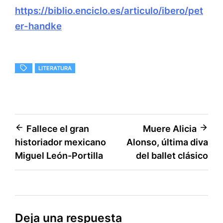
https://biblio.enciclo.es/articulo/ibero/pet
er-handke
LITERATURA
Navegación
Fallece el gran
Muere Alicia
historiador mexicano
Alonso, última diva
de
Miguel León-Portilla
del ballet clásico
entradas
Deja una respuesta