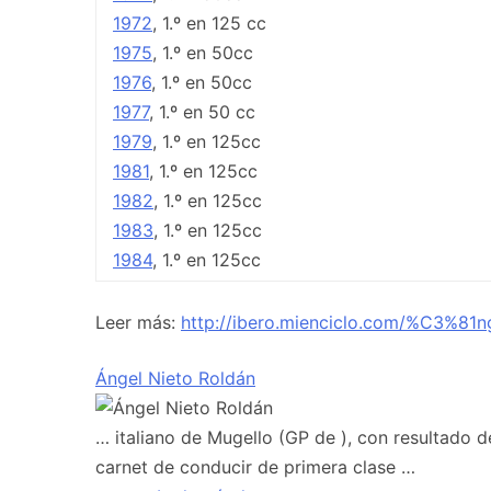
1972
, 1.º en 125 cc
1975
, 1.º en 50cc
1976
, 1.º en 50cc
1977
, 1.º en 50 cc
1979
, 1.º en 125cc
1981
, 1.º en 125cc
1982
, 1.º en 125cc
1983
, 1.º en 125cc
1984
, 1.º en 125cc
Leer más:
http://ibero.mienciclo.com/%C3%8
Ángel Nieto Roldán
… italiano de Mugello (GP de ), con resultado d
carnet de conducir de primera clase …