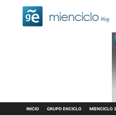
Saltar
al
contenido
INICIO
GRUPO ENCICLO
MIENCICLO 