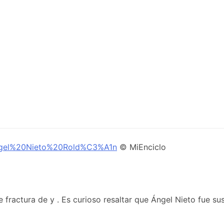
1ngel%20Nieto%20Rold%C3%A1n
© MiEnciclo
e fractura de y . Es curioso resaltar que Ángel Nieto fue s