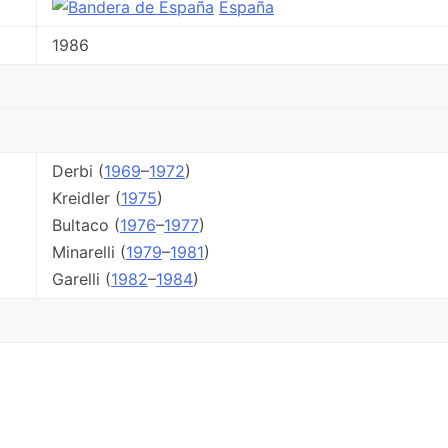
España
1986
Derbi (
1969
–
1972
)
Kreidler (
1975
)
Bultaco (
1976
–
1977
)
Minarelli (
1979
–
1981
)
Garelli (
1982
–
1984
)