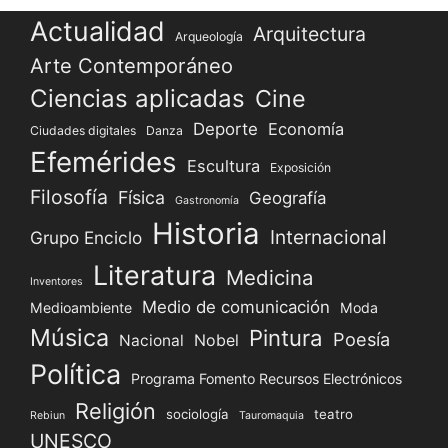
Actualidad
Arquitectura
Arqueología
Arte Contemporáneo
Ciencias aplicadas
Cine
Deporte
Economía
Ciudades digitales
Danza
Efemérides
Escultura
Exposición
Filosofía
Física
Geografía
Gastronomía
Historia
Internacional
Grupo Enciclo
Literatura
Medicina
Inventores
Medio de comunicación
Medioambiente
Moda
Música
Pintura
Poesía
Nacional
Nobel
Política
Programa Fomento Recursos Electrónicos
Religión
sociología
teatro
Rebiun
Tauromaquia
UNESCO