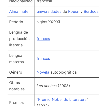
Nacionalidad
francesa
Alma máter
universidades
de
Rouen
y
Burdeos
Período
siglos XX-XXI
Lengua de
producción
francés
literaria
Lengua
francés
materna
Género
Novela
autobiográfica
Obras
Les années
(2008)
notables
“
Premio Nobel de Literatura
”
Premios
(2022)