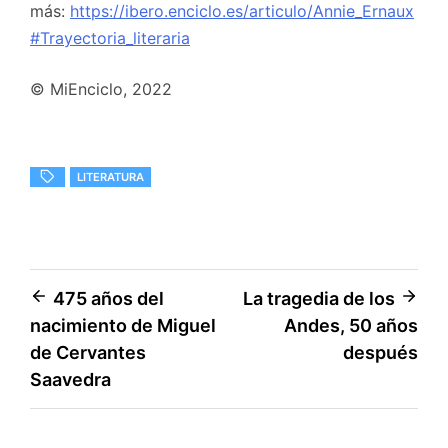
más:
https://ibero.enciclo.es/articulo/Annie_Ernaux
#Trayectoria_literaria
© MiEnciclo, 2022
LITERATURA
Navegación
475 años del
La tragedia de los
nacimiento de Miguel
Andes, 50 años
de
de Cervantes
después
entradas
Saavedra