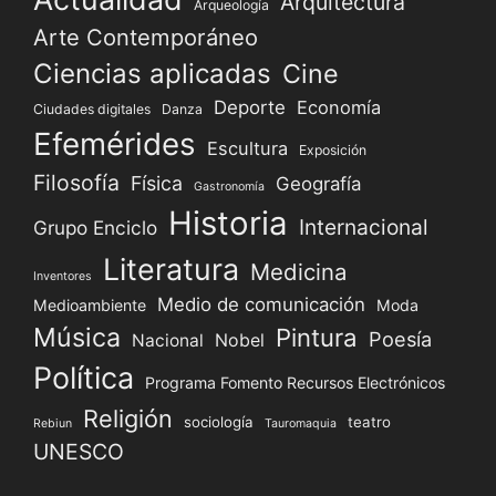
Arquitectura
Arqueología
Arte Contemporáneo
Ciencias aplicadas
Cine
Deporte
Economía
Ciudades digitales
Danza
Efemérides
Escultura
Exposición
Filosofía
Física
Geografía
Gastronomía
Historia
Internacional
Grupo Enciclo
Literatura
Medicina
Inventores
Medio de comunicación
Medioambiente
Moda
Música
Pintura
Poesía
Nacional
Nobel
Política
Programa Fomento Recursos Electrónicos
Religión
sociología
teatro
Rebiun
Tauromaquia
UNESCO