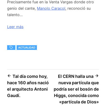
Precisamente fue en la Venta Vargas donde otro
genio del cante,
Manolo Caracol
, reconoció su
talento…
Leer más
ACTUALIDAD
Navegación
Tal día como hoy,
El CERN halla una
hace 160 años nació
nueva partícula que
de
el arquitecto Antoni
podría ser el bosón de
entradas
Gaudí.
Higgs, conocida como
«partícula de Dios»