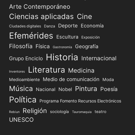
Arte Contemporáneo
Ciencias aplicadas
Cine
Deporte
Economía
Ciudades digitales
Danza
Efemérides
Escultura
Exposición
Filosofía
Física
Geografía
Gastronomía
Historia
Internacional
Grupo Enciclo
Literatura
Medicina
Inventores
Medio de comunicación
Medioambiente
Moda
Música
Pintura
Poesía
Nacional
Nobel
Política
Programa Fomento Recursos Electrónicos
Religión
sociología
teatro
Rebiun
Tauromaquia
UNESCO