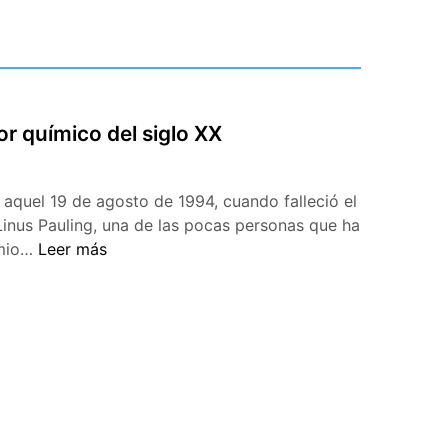
or químico del siglo XX
quel 19 de agosto de 1994, cuando falleció el
Linus Pauling, una de las pocas personas que ha
Linus
emio…
Leer más
Pauling:
el
mejor
químico
del
siglo
XX