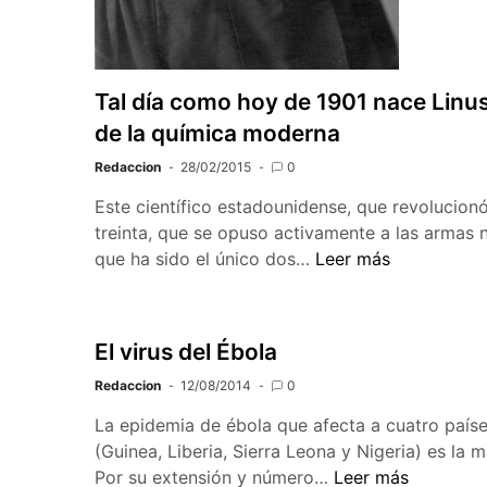
Tal día como hoy de 1901 nace Linus
de la química moderna
Redaccion
28/02/2015
0
Este científico estadounidense, que revolucionó
treinta, que se opuso activamente a las armas n
Tal
que ha sido el único dos…
Leer más
día
como
hoy
El virus del Ébola
de
Redaccion
12/08/2014
0
1901
nace
La epidemia de ébola que afecta a cuatro paíse
Linus
(Guinea, Liberia, Sierra Leona y Nigeria) es la 
Pauling,
El
Por su extensión y número…
Leer más