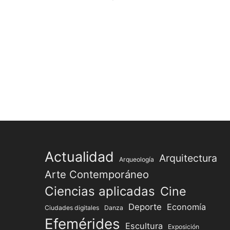
un
virus
gigante
del
de
Ébola
la
química
Paginación
moderna
de
entradas
Actualidad
Arquitectura
Arqueología
Arte Contemporáneo
Ciencias aplicadas
Cine
Deporte
Economía
Ciudades digitales
Danza
Efemérides
Escultura
Exposición