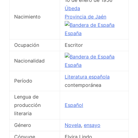
10 de enero de 1956
Úbeda
Nacimiento
Provincia de Jaén
España
Ocupación
Escritor
Nacionalidad
España
Literatura española
Período
contemporánea
Lengua de
producción
Español
literaria
Género
Novela
,
ensayo
Cónyuge
Elvira Lindo