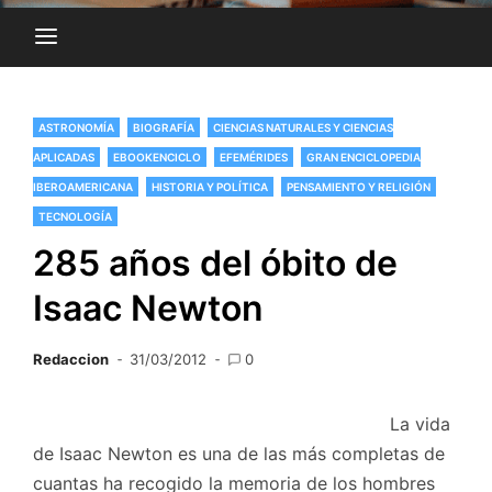
ASTRONOMÍA
BIOGRAFÍA
CIENCIAS NATURALES Y CIENCIAS
APLICADAS
EBOOKENCICLO
EFEMÉRIDES
GRAN ENCICLOPEDIA
IBEROAMERICANA
HISTORIA Y POLÍTICA
PENSAMIENTO Y RELIGIÓN
TECNOLOGÍA
285 años del óbito de
Isaac Newton
Redaccion
31/03/2012
0
La vida
de Isaac Newton es una de las más completas de
cuantas ha recogido la memoria de los hombres