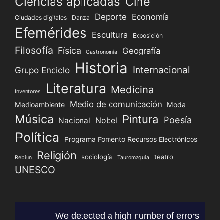
Ciencias aplicadas
Cine
Deporte
Economía
Ciudades digitales
Danza
Efemérides
Escultura
Exposición
Filosofía
Física
Geografía
Gastronomía
Historia
Internacional
Grupo Enciclo
Literatura
Medicina
Inventores
Medio de comunicación
Medioambiente
Moda
Música
Pintura
Poesía
Nacional
Nobel
Política
Programa Fomento Recursos Electrónicos
Religión
sociología
teatro
Rebiun
Tauromaquia
UNESCO