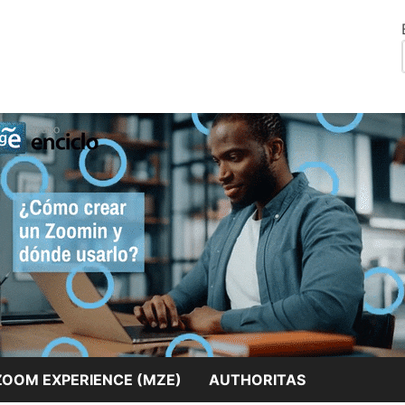
El conocimiento universal a tu alcance.
Blog mienciclo
ZOOM EXPERIENCE (MZE)
AUTHORITAS