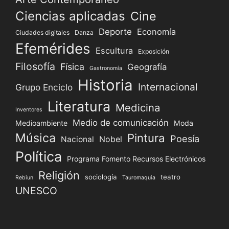
Ciencias aplicadas
Cine
Deporte
Economía
Ciudades digitales
Danza
Efemérides
Escultura
Exposición
Filosofía
Física
Geografía
Gastronomía
Historia
Internacional
Grupo Enciclo
Literatura
Medicina
Inventores
Medio de comunicación
Medioambiente
Moda
Música
Pintura
Poesía
Nacional
Nobel
Política
Programa Fomento Recursos Electrónicos
Religión
sociología
teatro
Rebiun
Tauromaquia
UNESCO